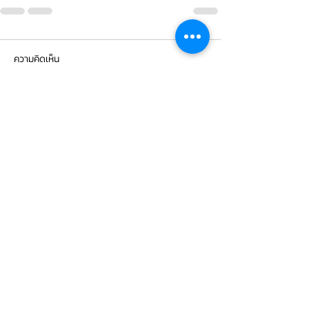
ความคิดเห็น
เขียนความคิดเห็น…
CONTACT
US
บริษัท ยูโรโซน ออโต้พาร์ทส์ จำกัด
101 ซอยรามอินทรา 14