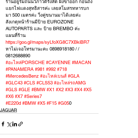
ร้านอยู่ริมถนนวิภาวดีรังสิต ฝั่งขาออก ก่อนถึง
แยกไฟแดงสุทธิสารค่ะ เลยสโมสรทหารบก
มา 500 เมตรค่ะ วิ่งคู่ขนานมาได้เลยค่ะ
สังเกตุหน้าร้านมีป้าย EUROZONE 
AUTOPARTS และ ป้าย BREMBO ค่ะ
แผนที่ร้าน 
https://goo.gl/maps/syLfoXG8C7XBkiBR7
หาไม่เจอโทรมานะคะ 0898918180 / /  
0812688890
#อะไหล่PORSCHE
#CAYENNE
#MACAN
#PANAMERA
#981
#992
#718
#MercedesBenz
#อะไหล่เบนส์
#GLA
#GLC43
#CLS
#CLS53
#อะไหล่รถAMG
#GLS
#GLE
#BMW
#X1
#X2
#X3
#X4
#X5
#X6
#X7
#Series7
#E220d
#BMW
#X5
#F15
#G05
0
JAGUAR