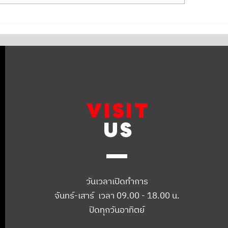
A CITY 2010 เปลี่ยนโช๊ค
TOYOTA ALPHARD 
SACHS เปลี่ยนโช๊คคู่หลัง
เปลี่ยนผ้าเบรก NE
CHS
SPEC
VISIT
US
วันเวลาเปิดทำการ
จันทร์-เสาร์ เวลา 09.00 - 18.00 น.
ปิดทุกวันอาทิตย์