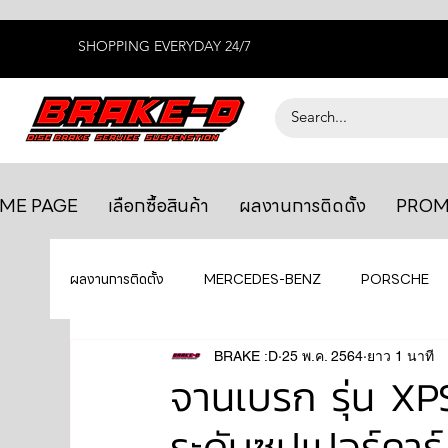
SHOPPING EVERYDAY 24/7
ME PAGE
เลือกซื้อสินค้า
ผลงานการติดตั้ง
PROM
ผลงานการติดตั้ง
MERCEDES-BENZ
PORSCHE
BENTLEY
LEXUS
BRAKE :D
25 พ.ค. 2564
ยางรถยนต์
ยาว 1 นาที
AUDI
จานเบรก รุ่น X
ระดับซุปเปอร์คาร์
GTR R35
MAHLE
MAZDA
TOYOTA