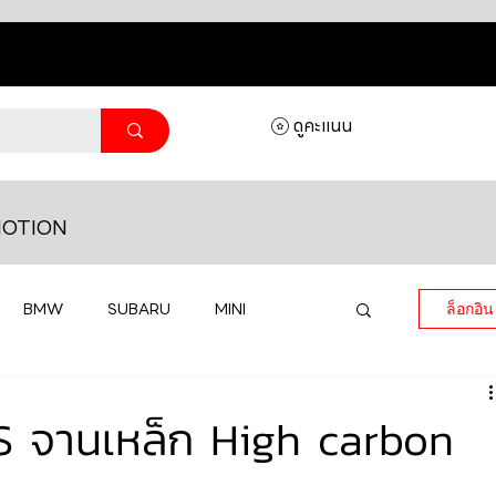
ดูคะแนน
OTION
BMW
SUBARU
MINI
ล็อกอิน
MASERATI
LAMBORGHINI
PS จานเหล็ก High carbon
HONDA
VOLKSWAGEN
JEEP