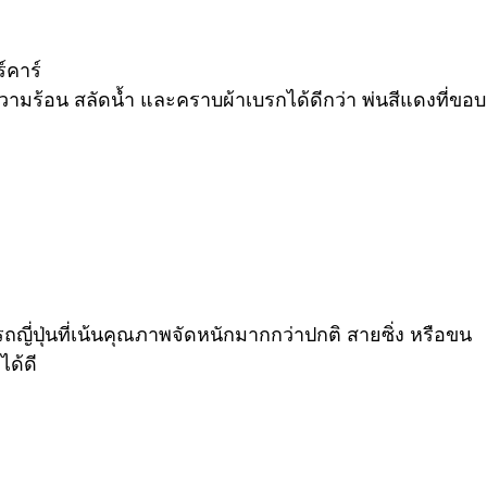
์คาร์
VER
FERRARI
VOLVO
วามร้อน สลัดน้ำ และคราบผ้าเบรกได้ดีกว่า พ่นสีแดงที่ขอบ
ี่ปุ่นที่เน้นคุณภาพจัดหนักมากกว่าปกติ สายซิ่ง หรือขน
ด้ดี