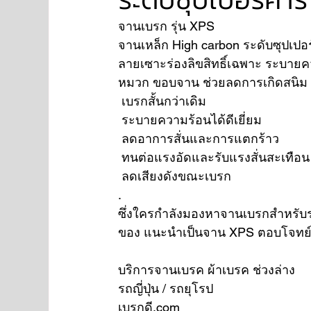
จานเบรก รุ่น XPS
จานเหล็ก High carbon ระดับซุปเปอร
NISSAN
FORD
JAGUAR
RANGE RO
ลายเซาะร่องลิขสิทธิ์เฉพาะ ระบายค
หมวก ขอบจาน ช่วยลดการเกิดสนิม
 เบรกสั้นกว่าเดิม
Aston Martin
 ระบายความร้อนได้ดีเยี่ยม
 ลดอาการสั่นและการแตกร้าว
 ทนต่อแรงอัดและรับแรงสั่นสะเทือน
 ลดเสียงดังขณะเบรก
.
ซึ่งใครกำลังมองหาจานเบรกสำหรับรถญ
ของ แนะนำเป็นจาน XPS ตอบโจทย์ไ
บริการจานเบรค ผ้าเบรค ช่วงล่าง
รถญี่ปุ่น / รถยุโรป
เบรกดี.com