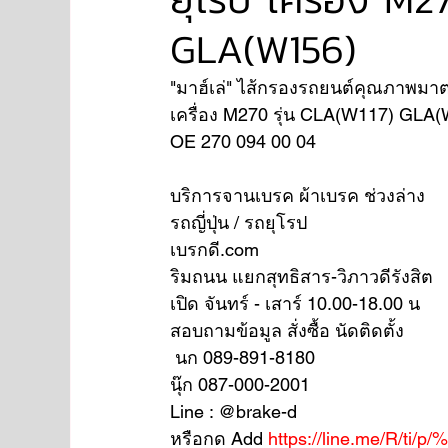
GLA(W156)
NISSAN
FORD
JAGUAR
RANGE RO
"มาฮ์เล่" ไส้กรองรถยนต์คุณภาพมา
เครื่อง M270 รุ่น CLA(W117) GL
OE 270 094 00 04
Aston Martin
บริการจานเบรค ผ้าเบรค ช่วงล่าง
รถญี่ปุ่น / รถยุโรป
เบรกดี.com
ริมถนน แยกสุทธิสาร-วิภาวดีรังสิต
เปิด จันทร์ - เสาร์ 10.00-18.00 น
สอบถามข้อมูล สั่งซื้อ นัดติดตั้ง
 นก 089-891-8180
นุ๊ก 087-000-2001
Line : @brake-d
หรือกด Add 
https://line.me/R/ti/p