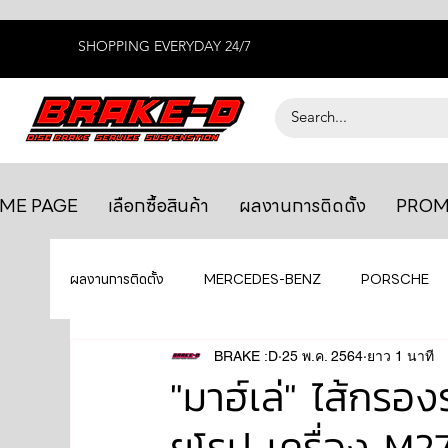
SHOPPING EVERYDAY 24/7
ME PAGE
เลือกซื้อสินค้า
ผลงานการติดตั้ง
PROM
ผลงานการติดตั้ง
MERCEDES-BENZ
PORSCHE
BENTLEY
LEXUS
BRAKE :D
25 พ.ค. 2564
ยางรถยนต์
ยาว 1 นาที
AUDI
"มาฮ์เล่" ไส้ก
ยุโรป เครื่อง M2
GTR R35
MAHLE
MAZDA
TOYOTA