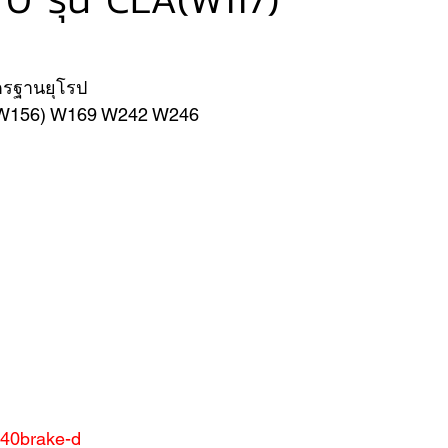
VER
FERRARI
VOLVO
ตรฐานยุโรป
A(W156) W169 W242 W246 
/%40brake-d