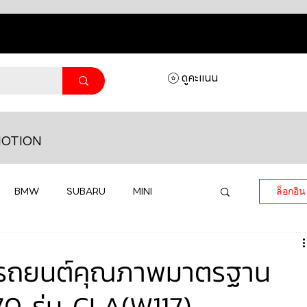
ดูคะแนน
OTION
BMW
SUBARU
MINI
ล็อกอิน
MASERATI
LAMBORGHINI
รองรถยนต์คุณภาพมาตรฐาน
70 รุ่น CLA(W117)
HONDA
VOLKSWAGEN
JEEP