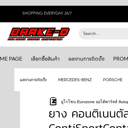
SHOPPING EVERYDAY 24/7
ME PAGE
เลือกซื้อสินค้า
ผลงานการติดตั้ง
PROM
ผลงานการติดตั้ง
MERCEDES-BENZ
PORSCHE
BENTLEY
LEXUS
ยูโรโซน Eurozone ออโต้พาร์ทส์ Auto
ยางรถยนต์
AUDI
ยาง คอนติเนนตั
ContiSportCont
GTR R35
MAHLE
MAZDA
TOYOTA