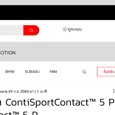
ดูคะแนน
OTION
BMW
SUBARU
MINI
ล็อกอิน
parts
MASERATI
24 ก.ย. 2563
ยาว 1 นาที
LAMBORGHINI
ล ContiSportContact™ 5 P
act™ 5 P
HONDA
VOLKSWAGEN
JEEP