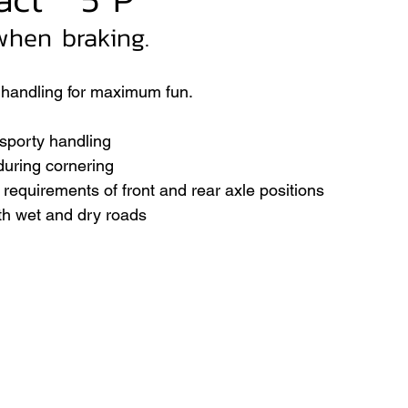
when braking.
VER
FERRARI
VOLVO
r handling for maximum fun.
 sporty handling
 during cornering
 requirements of front and rear axle positions
th wet and dry roads