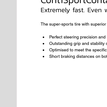
Extremely fast. Even 
NISSAN
FORD
JAGUAR
RANGE RO
The super-sports tire with superio
Aston Martin
Perfect steering precision and
Outstanding grip and stability
Optimised to meet the specific
Short braking distances on bo