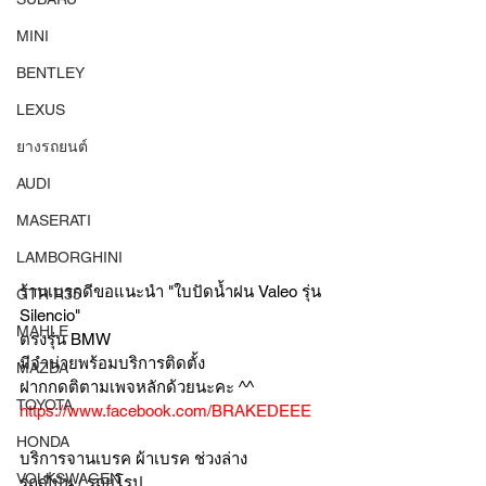
MINI
BENTLEY
LEXUS
ยางรถยนต์
AUDI
MASERATI
LAMBORGHINI
ร้านเบรกดีขอแนะนำ "ใบปัดน้ำฝน Valeo รุ่น 
GTR R35
Silencio"
MAHLE
ตรงรุ่น BMW 
มีจำน่ายพร้อมบริการติดตั้ง
MAZDA
ฝากกดติตามเพจหลักด้วยนะคะ ^^ 
TOYOTA
https://www.facebook.com/BRAKEDEEE
HONDA
บริการจานเบรค ผ้าเบรค ช่วงล่าง
VOLKSWAGEN
รถญี่ปุ่น / รถยุโรป