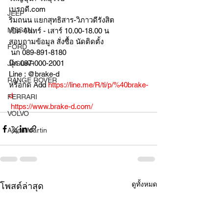
เบรกดี.com
JEEP
ริมถนน แยกสุทธิสาร-วิภาวดีรังสิต
NISSAN
เปิด จันทร์ - เสาร์ 10.00-18.00 น
สอบถามข้อมูล สั่งซื้อ นัดติดตั้ง
FORD
 นก 089-891-8180
นุ๊ก 087-000-2001
JAGUAR
Line : @brake-d
RANGE ROVER
หรือกด Add 
https://line.me/R/ti/p/%40brake-
d
FERRARI
https://www.brake-d.com/
VOLVO
Aston Martin
ดูทั้งหมด
โพสต์ล่าสุด