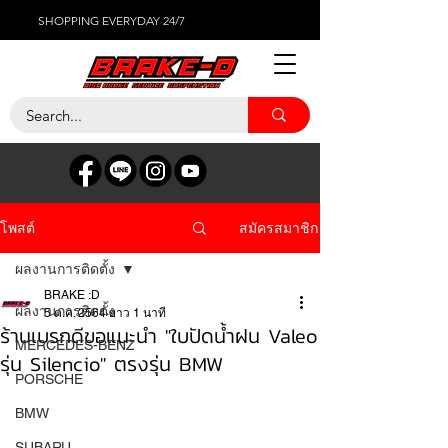
SHOPPING EVERYDAY 24/7
สมัครสมาชิก
โพสต์
ผลงานการติดตั้ง
BRAKE :D
ผลงานการติดตั้ง
5 ต.ค. 2564
ยาว 1 นาที
ร้านเบรกดีขอแนะนำ "ใบปัดน้ำฝน Valeo
MERCEDES-BENZ
รุ่น Silencio" ตรงรุ่น BMW
PORSCHE
BMW
SUBARU