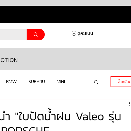
ดูคะแนน
OTION
BMW
SUBARU
MINI
ล็อกอิน
MASERATI
LAMBORGHINI
ำ "ใบปัดน้ำฝน Valeo รุ่น
่น PORSCHE
HONDA
VOLKSWAGEN
JEEP