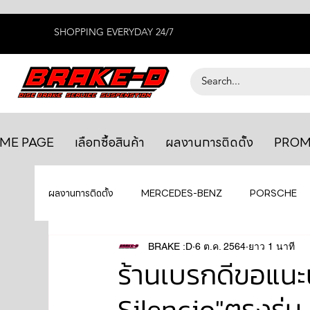
SHOPPING EVERYDAY 24/7
ME PAGE
เลือกซื้อสินค้า
ผลงานการติดตั้ง
PROM
ผลงานการติดตั้ง
MERCEDES-BENZ
PORSCHE
BENTLEY
LEXUS
BRAKE :D
6 ต.ค. 2564
ยางรถยนต์
ยาว 1 นาที
AUDI
ร้านเบรกดีขอแนะน
Silencio"ตรงรุ
GTR R35
MAHLE
MAZDA
TOYOTA