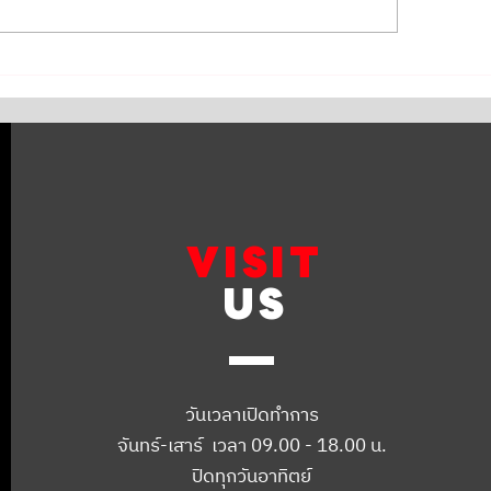
cedes Benz C200 เข้ารับ
Mercedes Benz E35
การเซอร์วิสเปลี่ยนถ่ายน้ำมัน
บริการเปลี่ยนจานเบ
ร์
หน้า พร้อมเซ็นเซอร์
VISIT
US
วันเวลาเปิดทำการ
จันทร์-เสาร์ เวลา 09.00 - 18.00 น.
ปิดทุกวันอาทิตย์