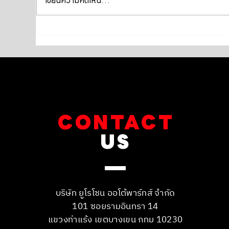
เขียนความคิดเห็น…
PORSCHE Cayenne e-hybrid
Mer
958.2 เข้ารับบริการเปลี่ยนถ่าย
บริ
น้ำมันเครื่อง
เกีย
CONTACT
US
บริษัท ยูโรโซน ออโต้พาร์ทส์ จำกัด
101 ซอยรามอินทรา 14
แขวงท่าแร้ง เขตบางเขน กทม 10230