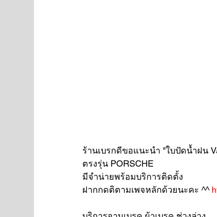
ร้านเบรกดีขอแนะนำ "ใบปัดน้ำฝน Val
ตรงรุ่น PORSCHE 
มีจำน่ายพร้อมบริการติดตั้ง
ฝากกดติตามเพจหลักด้วยนะคะ ^^ 
h
บริการจานเบรค ผ้าเบรค ช่วงล่าง