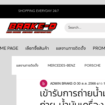
SHOPPING EVERYDAY 24/7
ME PAGE
เลือกซื้อสินค้า
ผลงานการติดตั้ง
PROM
ผลงานการติดตั้ง
MERCEDES-BENZ
PORSCHE
BENTLEY
LEXUS
ADMIN BRAKE-D
ยางรถยนต์
30 ต.ค. 2566
AUDI
ยาว 1
เข้ารับการถ่ายน้
ถ่าย น้ำมันเครื
GTR R35
MAHLE
MAZDA
TOYOTA