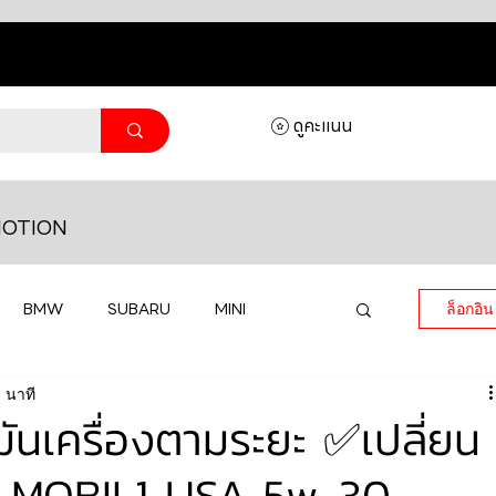
ดูคะแนน
OTION
BMW
SUBARU
MINI
ล็อกอิน
 นาที
MASERATI
LAMBORGHINI
ำมันเครื่องตามระยะ ✅เปลี่ยน
่อง MOBIL1 USA 5w-30
HONDA
VOLKSWAGEN
JEEP