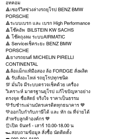
อทคอม
🔺เซอร์วิสช่วงล่างรถยุโรป BENZ BMW 
PORSCHE
🔺ระบบเบรก และ เบรก High Performance
🔺โช๊คอัพ  BILSTEIN KW SACHS
🔺 โช๊คถุงลม ระบบAIRMATIC
🔺 Serviceเช็คระยะ BENZ BMW 
PORSCHE
🔺ยางรถยนต์ MICHELIN PIRELLI 
CONTINENTAL
🔺ล้อแม็กแท้มือสอง ล้อ FORDGE สั่งผลิต
🔺 รับสั่งอะไหล่ รถยุโรปทุกชนิด
💯 มั่นใจ มีระบบตรวจเช็คด้วย เครื่อง
วิเคราะห์ มาตรฐานยุโรป แก้ไขปัญหาอย่าง
ตรงจุด ซื่อสัตย์ จริงใจ ราคาเป็นธรรม
💚รับชำระผ่านบัตรเครดิตทุกธนาคาร 💙
💚ออกใบกำกับภาษีได้ และ หัก ณ ที่จ่ายได้
สำหรับลูกค้าองค์กร 💙
⏰เปิด จันทร์ - เสาร์ 10.00-18.00 น
🏎สอบถามข้อมูล สั่งซื้อ นัดติดตั้ง