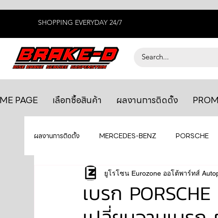
SHOPPING EVERYDAY 24/7
ME PAGE
เลือกซื้อสินค้า
ผลงานการติดตั้ง
PROM
ผลงานการติดตั้ง
MERCEDES-BENZ
PORSCHE
BENTLEY
LEXUS
ยูโรโซน Eurozone ออโต้พาร์ทส์ Auto
ยางรถยนต์
AUDI
เบรก PORSCHE 
เปลี่ยนจานเบรก 
GTR R35
MAHLE
MAZDA
TOYOTA