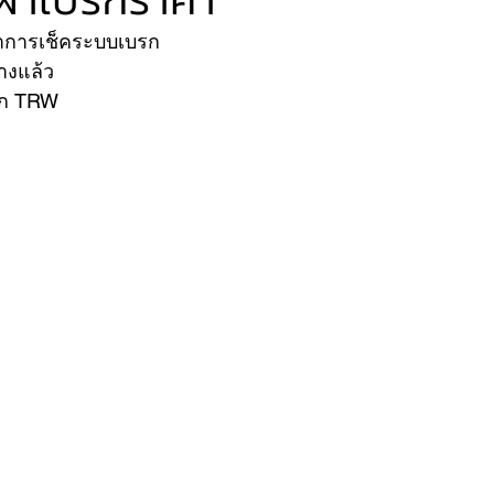
ทำการเช็คระบบเบรก 
งแล้ว 
VER
FERRARI
VOLVO
รก TRW 