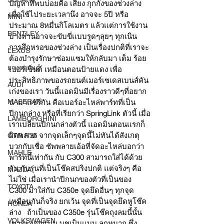
ปัญหาที่พบบ่อยคือ เสียง กุกกังของช่วงล่าง 
เมื่อใช้ไประยะเวลานึง อาจจะ 5ปี หรือ
MINI
ประมาณ 8หมื่นกิโลเมตร แล้วแต่การใช้งาน 
BENTLEY
บางท่านอาจจะขับขี่แบบรูดๆลุยๆ ทุกเนิน 
การสึกหรอของช่วงล่าง เป็นเรื่องปกติที่เราจะ
LEXUS
ต้องบำรุงรักษาซ่อมแซมให้กลับมา เต็ม ร้อย 
ยางรถยนต์
เปอร์เซ็นต์ เหมือนตอนป้ายแดง เพื่อ
ประสิทธิภาพของรถยนต์เมอร์เซเดสเบนส์คัน
AUDI
เก่งของเรา วันนี้แอดมินมีเรื่องราวดีๆที่อยาก
MASERATI
นำมาแชร์กัน คือเบอร์อะไหล่พาร์ทที่เป็น
ปีกนกล่าง หรือที่เรียกว่า SpringLink ตัวนี้ เมื่อ
LAMBORGHINI
เราเปลี่ยนปีกนกล่างตัวนี้ แอดมินตอนแรกก็
ผิดพลาด จากจุดเล็กๆจุดนี้ไม่ทันได้สังเกตุ 
GTR R35
บวกกับเชื่อ ซัพพลายเอ้อที่จัดอะไหล่บอกว่า 
MAHLE
พาร์ทนี้เท่ากัน กับ C300 สามารถใส่ได้ด้วย
กัน กับรุ่นที่เป็นโช๊คสปริงปกติ แต่จริงๆ คือ 
MAZDA
ไม่ใช่ เมื่อเรานำปีกนกของตัวที่เป็นของ 
TOYOTA
C300 มาใส่กับ C350e จุดยึดอื่นๆ ทุกจุด
เหมือนกันก็จริง ยกเว้น จุดที่เป็นจุดยึดหูโช๊ค
HONDA
ล่าง   ถ้าเป็นของ C350e รุ่นโช๊คถุงลมนี้นั้น 
VOLKSWAGEN
เขาจะออกแบบ บูชเป็นแบบ ลูกหมาก ซึ่ง