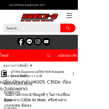
SHOPPING EVERYDAY 24/7
สมัครสมาชิก
โพสต์
ผลงานการติดตั้ง
ยูโรโซน Eurozone ออโต้พาร์ทส์ Autoparts
ผลงานการติดตั้ง
23 ส.ค. 2564
ยาว 1 นาที
เปลี่ยนปีกนกล่างW205 C350e ต้อง
MERCEDES-BENZ
ระวังผิดพลาด
PORSCHE
วันนี้เราอยากจะนำข้อมูลดี ๆ ในการเปลี่ยน
ปีกนกล่าง C350e Air Matic  หรือช่วงล่าง
BMW
แบบถุงลม นั่นเอง 
SUBARU