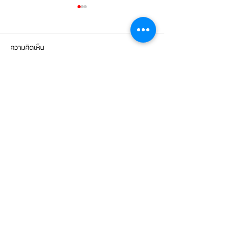
ความคิดเห็น
เขียนความคิดเห็น…
Mercedes Benz C200 เข้า
Mercedes Benz E
รับบริการเซอร์วิสเปลี่ยนถ่าย
รับบริการเปลี่ยนจ
น้ำมันเกียร์
เบรกหน้า พร้อมเซ็
CONTACT
US
บริษัท ยูโรโซน ออโต้พาร์ทส์ จำกัด