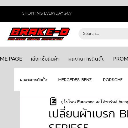
SHOPPING EVERYDAY 24/7
ME PAGE
เลือกซื้อสินค้า
ผลงานการติดตั้ง
PROM
ผลงานการติดตั้ง
MERCEDES-BENZ
PORSCHE
BENTLEY
LEXUS
ยูโรโซน Eurozone ออโต้พาร์ทส์ Auto
ยางรถยนต์
AUDI
เปลี่ยนผ้าเบรก
SERIES5
GTR R35
MAHLE
MAZDA
TOYOTA