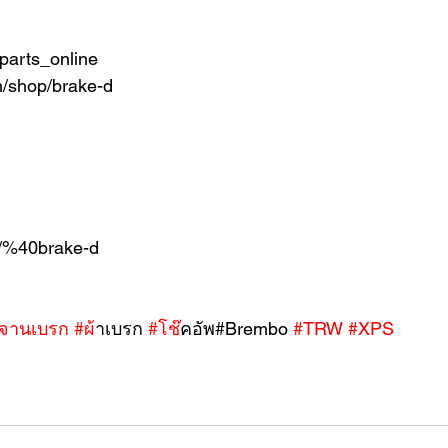
parts_online
h/shop/brake-d
/p/%40brake-d
จานเบรก
#ผ
้าเบรก 
#โช
๊คอัพ#Brembo 
#TRW
#XPS