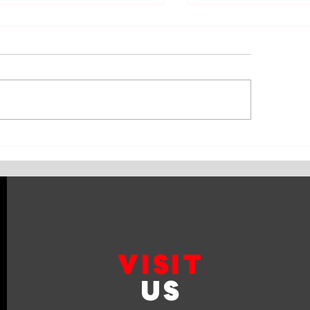
 G30 520d เข้ารับการ
BMW X5 เข้ารับการเ
ี่ยนถ่ายน้ำมัน
เบรกหน้า ผ้าเบรกห
ื่องVOLTRONIC 5W40 และไส้
ถ่ายน้ำมันเครื่อง แล
งต่างๆ
ต่างๆ
VISIT
US