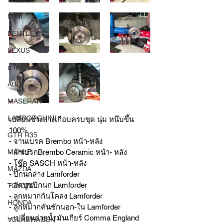
MINI
BENTLEY
LEXUS
ยางรถยนต์
AUDI
MASERATI
LAMBORGHINI
เปลี่ยนช่วงล่างเกือบครบชุด นุ่ม หนึบขึ้น 
100%
GTR R35
- จานเบรค Brembo หน้า-หลัง
MAHLE
- ผ้าเบรกBrembo Ceramic หน้า- หลัง
- โช๊ค SASCH หน้า-หลัง
MAZDA
- ปีกนกล่าง Lamforder
- อัดบูชปีกนก Lamforder
TOYOTA
- ลูกหมากกันโคลง Lamforder
HONDA
- ลูกหมากคันชักนอก-ใน Lamforder
- เปลี่ยนถ่ายน้ำมันเกียร์ Comma England
VOLKSWAGEN