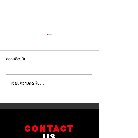
ความคิดเห็น
เขียนความคิดเห็น…
BMW G30 520d เข้ารับการ
BMW X5 เข้ารับกา
เปลี่ยนถ่ายน้ำมัน
จานเบรกหน้า ผ้าเ
เครื่องVOLTRONIC 5W40
brembo ถ่ายน้ำมัน
และไส้กรองต่างๆ
และไส้กรองต่างๆ
CONTACT
US