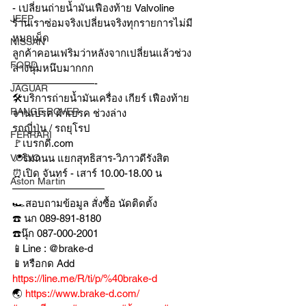
- เปลี่ยนถ่ายน้ำมันเฟืองท้าย Valvoline
JEEP
ร้านเราซ่อมจริงเปลี่ยนจริงทุกรายการไม่มี
หมกเม็ด
NISSAN
ลูกค้าคอนเฟริมว่าหลังจากเปลี่ยนแล้วช่วง
FORD
ล่างนุ่มหนึบมากกก
————————-
JAGUAR
🛠บริการถ่ายน้ำมันเครื่อง เกียร์ เฟืองท้าย
RANGE ROVER
จานเบรค ผ้าเบรค ช่วงล่าง
รถญี่ปุ่น / รถยุโรป
FERRARI
🚩เบรกดี.com
VOLVO
📍ริมถนน แยกสุทธิสาร-วิภาวดีรังสิต
⏰เปิด จันทร์ - เสาร์ 10.00-18.00 น
Aston Martin
—————————
🏎สอบถามข้อมูล สั่งซื้อ นัดติดตั้ง
☎️ นก 089-891-8180
☎️นุ๊ก 087-000-2001
📱Line : @brake-d
📱หรือกด Add 
https://line.me/R/ti/p/%40brake-d
🌏 
https://www.brake-d.com/