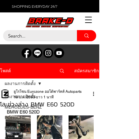
SHOPPING EVERYDAY 24/7
สมัครสมาชิก
โพสต์
ผลงานการติดตั้ง
ยูโรโซน Eurozone ออโต้พาร์ทส์ Autoparts
ผลงานการติดตั้ง
10 ม.ค. 2563
ยาว 1 นาที
โละช่วงล่าง BMW E60 520D
MERCEDES-BENZ
 BMW E60 520D
PORSCHE
BMW
SUBARU