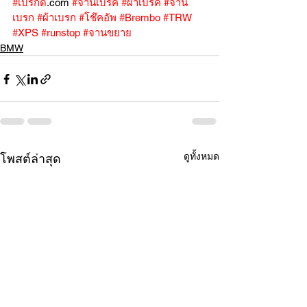
#เบรกดี
.com 
#จานเบรค
#ผ้าเบรค
#จาน
เบรก
#ผ้าเบรก
#โช๊คอัพ
#Brembo
#TRW
#XPS
#runstop
#จานขยาย
BMW
ดูทั้งหมด
โพสต์ล่าสุด