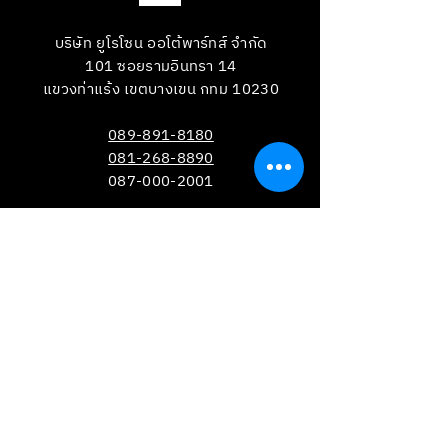
บริษัท ยูโรโซน ออโต้พาร์ทส์ จำกัด
101 ซอยรามอินทรา 14
แขวงท่าแร้ง เขตบางเขน กทม 10230
089-891-8180
081-268-8890
087-000-2001
LINE OA : @BRAKE-D
LINE OA : @EUROZONE