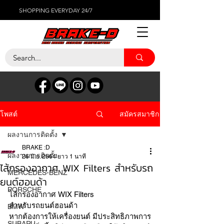
SHOPPING EVERYDAY 24/7
สมัครสมาชิก
โพสต์
ผลงานการติดตั้ง
BRAKE :D
ผลงานการติดตั้ง
26 มิ.ย. 2564
ยาว 1 นาที
ไส้กรองอากาศ WIX Filters สำหรับรถ
MERCEDES-BENZ
ยนต์ฮอนด้า
PORSCHE
ไส้กรองอากาศ WIX Filters
สำหรับรถยนต์ฮอนด้า
BMW
หากต้องการให้เครื่องยนต์ มีประสิทธิภาพการ
SUBARU