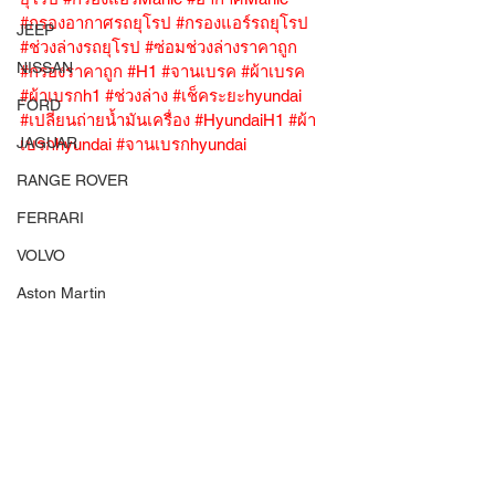
#กรองอากาศรถยุโรป
#กรองแอร์รถยุโรป
JEEP
#ช่วงล่างรถยุโรป
#ซ่อมช่วงล่างราคาถูก
NISSAN
#กรองราคาถูก
#H1
#จานเบรค
#ผ้าเบรค
#ผ้าเบรกh1
#ช่วงล่าง
#เช็คระยะhyundai
FORD
#เปลี่ยนถ่ายน้ำมันเครื่อง
#HyundaiH1
#ผ้า
JAGUAR
เบรกhyundai
#จานเบรกhyundai
RANGE ROVER
FERRARI
VOLVO
Aston Martin