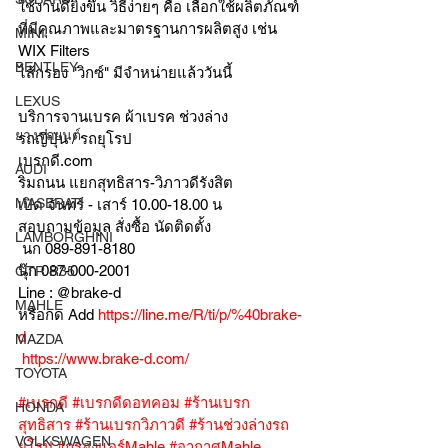
ใช้งานดียิ่งขึ้น วิธีง่ายๆ คือ เลือกใช้ผลิตภัณฑ์
ที่มีคุณภาพและมาตรฐานการผลิตสูง เช่น 
MINI
WIX Filters
BENTLEY
ไส้กรอง "วิกซ์" มีจำหน่ายแล้ววันนี้
LEXUS
บริการจานเบรค ผ้าเบรค ช่วงล่าง
ยางรถยนต์
รถญี่ปุ่น / รถยุโรป
เบรกดี.com
AUDI
ริมถนน แยกสุทธิสาร-วิภาวดีรังสิต
MASERATI
เปิด จันทร์ - เสาร์ 10.00-18.00 น
สอบถามข้อมูล สั่งซื้อ นัดติดตั้ง
LAMBORGHINI
 นก 089-891-8180
นุ๊ก 087-000-2001
GTR R35
Line : @brake-d
MAHLE
หรือกด Add 
https://line.me/R/ti/p/%40brake-
d
MAZDA
https://www.brake-d.com/
TOYOTA
#เบรกดี
#เบรกดีดอทคอม
#ร้านเบรก
HONDA
สุทธิสาร
#ร้านเบรกวิภาวดี
#ร้านช่วงล่างรถ
VOLKSWAGEN
ยุโรป
#กรองแอร์Mahle
#อากาศMahle