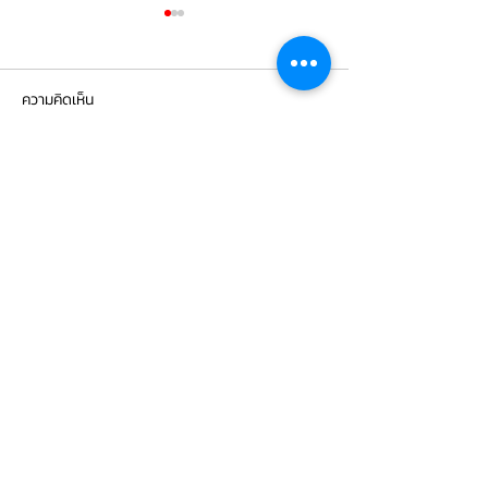
ความคิดเห็น
เขียนความคิดเห็น…
Mercedes Benz C200 เข้า
Mercedes Benz E
รับบริการเซอร์วิสเปลี่ยนถ่าย
รับบริการเปลี่ยนจ
น้ำมันเกียร์
เบรกหน้า พร้อมเซ็
CONTACT
US
บริษัท ยูโรโซน ออโต้พาร์ทส์ จำกัด