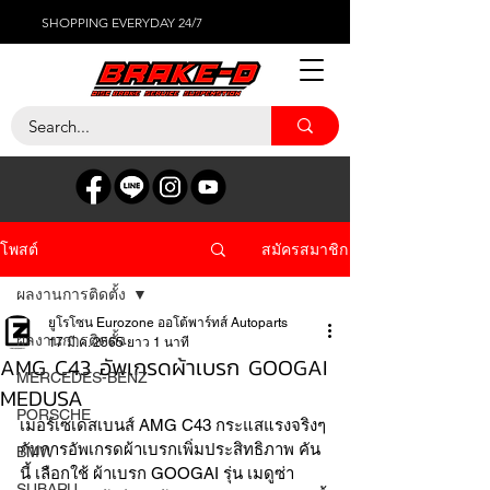
SHOPPING EVERYDAY 24/7
สมัครสมาชิก
โพสต์
ผลงานการติดตั้ง
ยูโรโซน Eurozone ออโต้พาร์ทส์ Autoparts
ผลงานการติดตั้ง
17 มี.ค. 2565
ยาว 1 นาที
AMG C43 อัพเกรดผ้าเบรก GOOGAI
MERCEDES-BENZ
MEDUSA
PORSCHE
เมอร์เซเดสเบนส์ AMG C43 กระแสแรงจริงๆ 
กับการอัพเกรดผ้าเบรกเพิ่มประสิทธิภาพ คัน
BMW
นี้ เลือกใช้ ผ้าเบรก GOOGAI รุ่น เมดูซ่า 
SUBARU