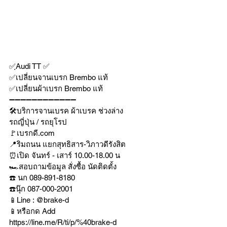
✅ฺAudi TT ✅
✅เปลี่ยนจานเบรก Brembo แท้
✅เปลี่ยนผ้าเบรก Brembo แท้
➖➖➖➖➖➖➖➖➖➖➖➖
🛠บริการจานเบรค ผ้าเบรค ช่วงล่าง
รถญี่ปุ่น / รถยุโรป
🚩เบรกดี.com
📍ริมถนน แยกสุทธิสาร-วิภาวดีรังสิต
⏰เปิด จันทร์ - เสาร์ 10.00-18.00 น
🏎สอบถามข้อมูล สั่งซื้อ นัดติดตั้ง
☎️ นก 089-891-8180
☎️นุ๊ก 087-000-2001
📱Line : @brake-d
📱หรือกด Add 
https://line.me/R/ti/p/%40brake-d