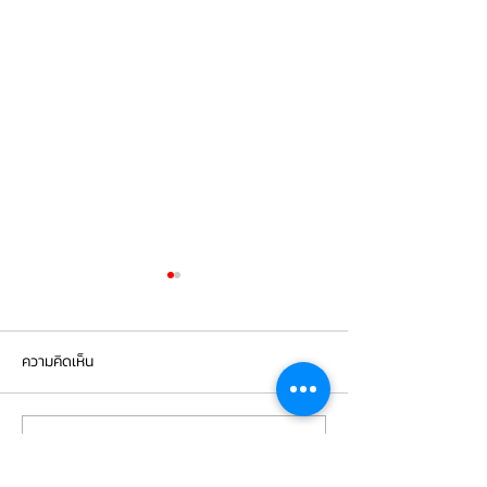
ความคิดเห็น
เขียนความคิดเห็น…
AUDI TT (BREMBO F40
⭐️AUDI Q5⭐️ ✅เปลี่ยนจาน
CALIPPER) เปลี่ยนผ้าเบรก
เบรกหน้า Brembo