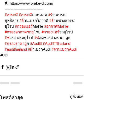
🌏 https://www.brake-d.com/
➖➖➖➖➖➖➖➖➖➖➖➖➖
#เบรกด
ี 
#เบรกด
ีดอทคอม 
#ร
้านเบรก
สุทธิสาร 
#ร
้านเบรกวิภาวดี 
#ร
้านช่วงล่างรถ
ยุโรป 
#กรองแอร
์Mahle 
#อากาศMahle
#กรองอากาศรถย
ุโรป 
#กรองแอร
์รถยุโรป 
#ช
่วงล่างรถยุโรป 
#ซ
่อมช่วงล่างราคาถูก 
#กรองราคาถ
ูก 
#Auditt
#AudiTTthailand
#audithailand
#ผ
้าเบรกAudi 
#จานเบรกAudi
AUDI
ดูทั้งหมด
โพสต์ล่าสุด