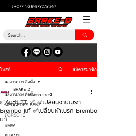
SHOPPING EVERYDAY 24/7
สมัครสมาชิก
โพสต์
ผลงานการติดตั้ง
BRAKE :D
ผลงานการติดตั้ง
23 ก.ย. 2563
ยาว 1 นาที
✅ฺAudi TT ✅ ✅เปลี่ยนจานเบรก
MERCEDES-BENZ
Brembo แท้ ✅เปลี่ยนผ้าเบรก Brembo
PORSCHE
แท้
BMW
SUBARU