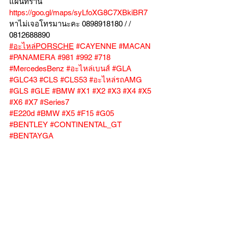
แผนที่ร้าน 
https://goo.gl/maps/syLfoXG8C7XBkiBR7
หาไม่เจอโทรมานะคะ 0898918180 / /  
0812688890
#อะไหล่PORSCHE
#CAYENNE
#MACAN
#PANAMERA
#981
#992
#718
#MercedesBenz
#อะไหล่เบนส์
#GLA
#GLC43
#CLS
#CLS53
#อะไหล่รถAMG
#GLS
#GLE
#BMW
#X1
#X2
#X3
#X4
#X5
#X6
#X7
#Series7
#E220d
#BMW
#X5
#F15
#G05
#BENTLEY
#CONTINENTAL_GT
#BENTAYGA