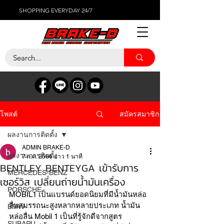
SHOPPING EVERYDAY 24/7
สมัครสมาชิก
โพสต์
ผลงานการติดตั้ง
ADMIN BRAKE-D
ผลงานการติดตั้ง
7 ก.ค. 2566
ยาว 1 นาที
BENTLEY BENTEYGA เข้ารับการ
MERCEDES-BENZ
เซอร์วิส เปลี่ยนถ่ายน้ำมันเครื่อง
PORSCHE
MOBIL1 เป็นแบรนด์ยอดนิยมที่มีน้ำมันหล่อ
ลื่นสมรรถนะสูงหลากหลายประเภท น้ำมัน
BMW
หล่อลื่น Mobil 1 เป็นที่รู้จักดีจากสูตร
SUBARU