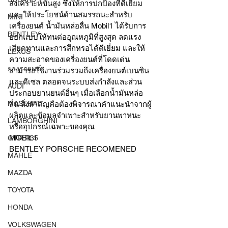
สังเคราะห์ขั้นสูง ซึ่งให้การปกป้องที่ดีเยี่ยม
และให้ประโยชน์ด้านสมรรถนะสำหรับ
MINI
เครื่องยนต์ น้ำมันหล่อลื่น Mobil1 ได้รับการ
BENTLEY
ออกแบบให้ทนต่ออุณหภูมิที่สูงสุด ลดแรง
เสียดทานและการสึกหรอได้ดีเยี่ยม และให้
LEXUS
ความสะอาดของเครื่องยนต์ที่โดดเด่น 
ยางรถยนต์
สามารถใช้งานร่วมรวมถึงเครื่องยนต์เบนซิน
และดีเซล ตลอดจนระบบส่งกำลังและส่วน
AUDI
ประกอบยานยนต์อื่นๆ เมื่อเลือกน้ำมันหล่อ
MASERATI
ลื่น สิ่งสำคัญคือต้องพิจารณาคำแนะนำจากผู้
ผลิตและข้อมูลจำเพาะสำหรับยานพาหนะ
LAMBORGHINI
หรืออุปกรณ์เฉพาะของคุณ
MOBIL1 
GTR R35
BENTLEY PORSCHE RECOMENED
MAHLE
MAZDA
TOYOTA
HONDA
VOLKSWAGEN