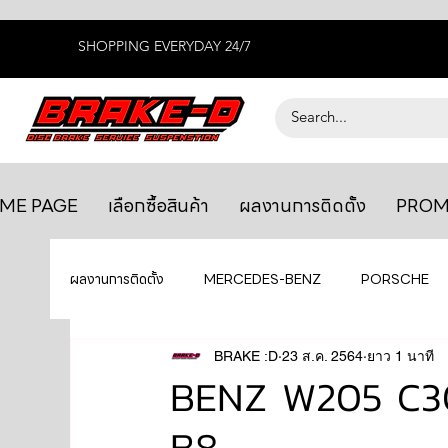
SHOPPING EVERYDAY 24/7
ME PAGE
เลือกซื้อสินค้า
ผลงานการติดตั้ง
PROM
ผลงานการติดตั้ง
MERCEDES-BENZ
PORSCHE
BENTLEY
LEXUS
BRAKE :D
23 ส.ค. 2564
ยางรถยนต์
ยาว 1 นาที
AUDI
BENZ W205 C300
B8
GTR R35
MAHLE
MAZDA
TOYOTA