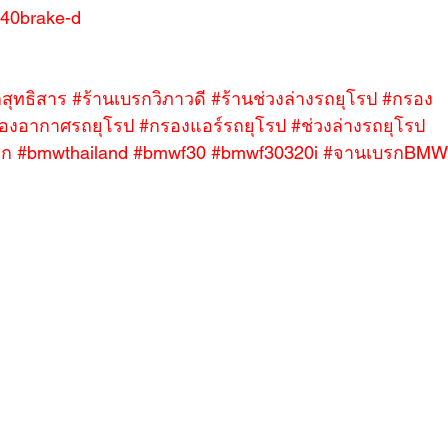
/%40brake-d
สุทธิสาร
#ร้านเบรกวิภาวดี
#ร้านช่วงล่างรถยุโรป
#กรอง
องอากาศรถยุโรป
#กรองแอร์รถยุโรป
#ช่วงล่างรถยุโรป
ูก
#bmwthailand
#bmwf30
#bmwf30320i
#จานเบรกBMW