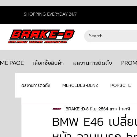
SHOPPING EVERYDAY 24/7
ME PAGE
เลือกซื้อสินค้า
ผลงานการติดตั้ง
PROM
ผลงานการติดตั้ง
MERCEDES-BENZ
PORSCHE
BENTLEY
LEXUS
BRAKE :D
8 มิ.ย. 2564
ยางรถยนต์
ยาว 1 นาที
AUDI
BMW E46 เปลี่ย
หน้า จานเบรก br
GTR R35
MAHLE
MAZDA
TOYOTA