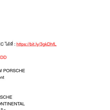
ได้ที่ : 
https://bit.ly/3gkDhfL
.DD
BMW PORSCHE
nt
RSCHE
CONTINENTAL