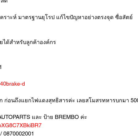
ลิต
ิเคราะห์ มาตรฐานยุโรป แก้ไขปัญหาอย่างตรงจุด ซื่อสัตย์ 
ยได้สำหรับลูกค้าองค์กร 
1
/%40brake-d
ขาออก ก่อนถึงแยกไฟแดงสุทธิสารค่ะ เลยสโมสรทหารบกมา 50
E AUTOPARTS และ ป้าย BREMBO ค่ะ
yLfoXG8C7XBkiBR7
/ 0870002001