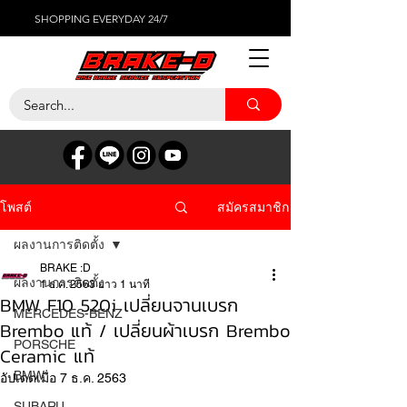
SHOPPING EVERYDAY 24/7
สมัครสมาชิก
โพสต์
ผลงานการติดตั้ง
BRAKE :D
ผลงานการติดตั้ง
1 ธ.ค. 2563
ยาว 1 นาที
BMW F10 520i เปลี่ยนจานเบรก
MERCEDES-BENZ
Brembo แท้ / เปลี่ยนผ้าเบรก Brembo
PORSCHE
Ceramic แท้
BMW
อัปเดตเมื่อ
7 ธ.ค. 2563
SUBARU