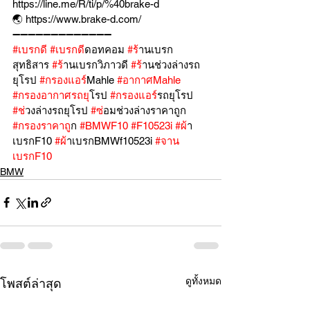
https://line.me/R/ti/p/%40brake-d
🌏 https://www.brake-d.com/
➖➖➖➖➖➖➖➖➖➖➖➖➖
#เบรกด
ี 
#เบรกด
ีดอทคอม 
#ร
้านเบรก
สุทธิสาร 
#ร
้านเบรกวิภาวดี 
#ร
้านช่วงล่างรถ
ยุโรป 
#กรองแอร
์Mahle 
#อากาศMahle
#กรองอากาศรถย
ุโรป 
#กรองแอร
์รถยุโรป 
#ช
่วงล่างรถยุโรป 
#ซ
่อมช่วงล่างราคาถูก 
#กรองราคาถ
ูก 
#BMWF10
#F10523i
#ผ
้า
เบรกF10 
#ผ
้าเบรกBMWf10523i 
#จาน
เบรกF10
BMW
ดูทั้งหมด
โพสต์ล่าสุด