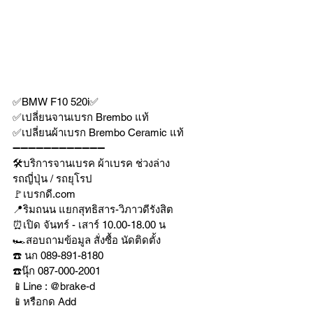
✅BMW F10 520i✅
✅เปลี่ยนจานเบรก Brembo แท้
✅เปลี่ยนผ้าเบรก Brembo Ceramic แท้
➖➖➖➖➖➖➖➖➖➖➖➖
🛠บริการจานเบรค ผ้าเบรค ช่วงล่าง
รถญี่ปุ่น / รถยุโรป
🚩เบรกดี.com
📍ริมถนน แยกสุทธิสาร-วิภาวดีรังสิต
⏰เปิด จันทร์ - เสาร์ 10.00-18.00 น
🏎สอบถามข้อมูล สั่งซื้อ นัดติดตั้ง
☎️ นก 089-891-8180
☎️นุ๊ก 087-000-2001
📱Line : @brake-d
📱หรือกด Add 