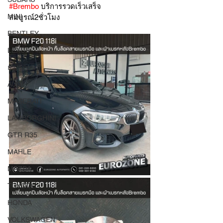
#Brembo
 บริการรวดเร็วเสร็จ
MINI
สมบูรณ์2ชั่วโมง
BENTLEY
LEXUS
ยางรถยนต์
AUDI
MASERATI
LAMBORGHINI
GTR R35
MAHLE
MAZDA
TOYOTA
HONDA
VOLKSWAGEN