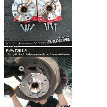
JEEP
NISSAN
FORD
JAGUAR
RANGE ROVER
FERRARI
VOLVO
Aston Martin