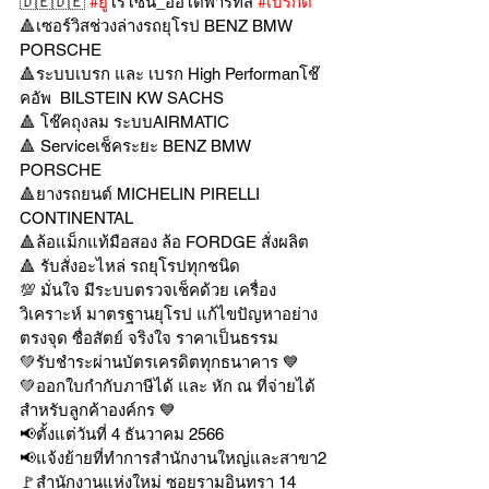
🇩🇪🇩🇪 
#ย
ูโรโซน_ออโต้พาร์ทส์ 
#เบรกด
🔺เซอร์วิสช่วงล่างรถยุโรป BENZ BMW 
PORSCHE
🔺ระบบเบรก และ เบรก High Performanโช๊
คอัพ  BILSTEIN KW SACHS
🔺 โช๊คถุงลม ระบบAIRMATIC
🔺 Serviceเช็คระยะ BENZ BMW 
PORSCHE
🔺ยางรถยนต์ MICHELIN PIRELLI 
CONTINENTAL
🔺ล้อแม็กแท้มือสอง ล้อ FORDGE สั่งผลิต
🔺 รับสั่งอะไหล่ รถยุโรปทุกชนิด
💯 มั่นใจ มีระบบตรวจเช็คด้วย เครื่อง
วิเคราะห์ มาตรฐานยุโรป แก้ไขปัญหาอย่าง
ตรงจุด ซื่อสัตย์ จริงใจ ราคาเป็นธรรม
💚รับชำระผ่านบัตรเครดิตทุกธนาคาร 💙
💚ออกใบกำกับภาษีได้ และ หัก ณ ที่จ่ายได้
สำหรับลูกค้าองค์กร 💙
📢ตั้งแต่วันที่ 4 ธันวาคม 2566
📢แจ้งย้ายที่ทำการสำนักงานใหญ่และสาขา2
🚩สำนักงานแห่งใหม่ ซอยรามอินทรา 14 