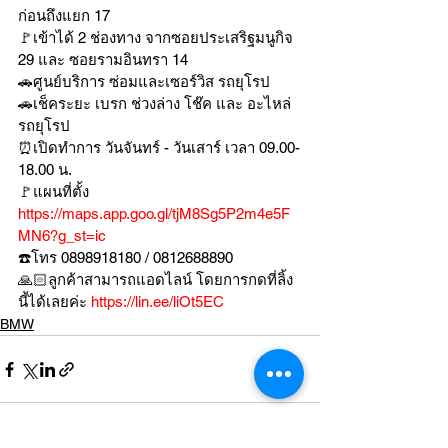
ก่อนถึงแยก 17
🚩เข้าได้ 2 ช่องทาง จากซอยประเสริฐมนูกิจ 
29 และ ซอยรามอินทรา 14
🚗ศูนย์บริการ ซ่อมและเซอร์วิส รถยุโรป
🚗เช็คระยะ เบรก ช่วงล่าง โช๊ค และ อะไหล่
รถยุโรป
⏰เปิดทำการ วันจันทร์ - วันเสาร์ เวลา 09.00-
18.00 น.
🚩แผนที่ตั้ง 
https://maps.app.goo.gl/tjM8Sg5P2m4e5F
MN6?g_st=ic
☎️โทร 0898918180 / 0812688890
🙏🏻ลูกค้าสามารถแอดไลน์ โดยการกดที่ลิ้ง
นี้ได้เลยค่ะ 
https://lin.ee/liOt5EC
BMW