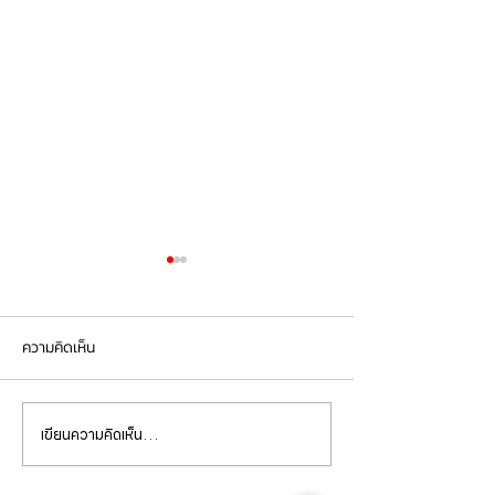
ความคิดเห็น
เขียนความคิดเห็น…
BMW G30 520d เข้ารับการ
BMW X5 เข้ารับกา
เปลี่ยนถ่ายน้ำมัน
จานเบรกหน้า ผ้าเ