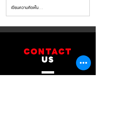
เขียนความคิดเห็น…
BMW G30 520d เข้ารับการ
BMW X5 เข้ารับกา
เปลี่ยนถ่ายน้ำมัน
จานเบรกหน้า ผ้าเ
เครื่องVOLTRONIC 5W40
brembo ถ่ายน้ำมัน
และไส้กรองต่างๆ
และไส้กรองต่างๆ
CONTACT
US
บริษัท ยูโรโซน ออโต้พาร์ทส์ จำกัด
101 ซอยรามอินทรา 14
แขวงท่าแร้ง เขตบางเขน กทม 10230
089-891-8180
081-268-8890
087-000-2001