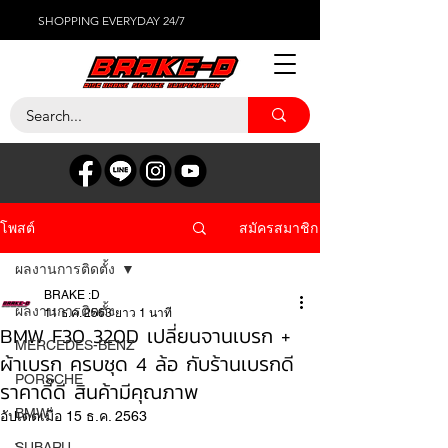
SHOPPING EVERYDAY 24/7
สมัครสมาชิก
โพสต์
ผลงานการติดตั้ง
BRAKE :D
ผลงานการติดตั้ง
11 ธ.ค. 2563
ยาว 1 นาที
BMW F30 320D เปลี่ยนจานเบรก +
MERCEDES-BENZ
ผ้าเบรก ครบชุด 4 ล้อ กับร้านเบรกดี
PORSCHE
ราคาดี๊ดี สินค้ามีคุณภาพ
BMW
อัปเดตเมื่อ
15 ธ.ค. 2563
SUBARU