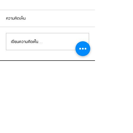
ความคิดเห็น
เขียนความคิดเห็น…
BMW G30 520d เข้ารับการ
BMW X5 เข้ารับกา
เปลี่ยนถ่ายน้ำมัน
จานเบรกหน้า ผ้าเ
เครื่องVOLTRONIC 5W40
brembo ถ่ายน้ำมัน
และไส้กรองต่างๆ
และไส้กรองต่างๆ
CONTACT
US
บริษัท ยูโรโซน ออโต้พาร์ทส์ จำกัด
101 ซอยรามอินทรา 14
แขวงท่าแร้ง เขตบางเขน กทม 10230