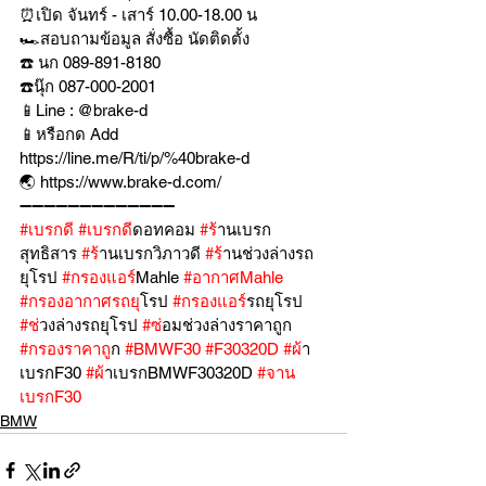
⏰เปิด จันทร์ - เสาร์ 10.00-18.00 น
🏎สอบถามข้อมูล สั่งซื้อ นัดติดตั้ง
☎️ นก 089-891-8180
☎️นุ๊ก 087-000-2001
📱Line : @brake-d
📱หรือกด Add 
https://line.me/R/ti/p/%40brake-d
🌏 https://www.brake-d.com/
➖➖➖➖➖➖➖➖➖➖➖➖➖
#เบรกด
ี 
#เบรกด
ีดอทคอม 
#ร
้านเบรก
สุทธิสาร 
#ร
้านเบรกวิภาวดี 
#ร
้านช่วงล่างรถ
ยุโรป 
#กรองแอร
์Mahle 
#อากาศMahle
#กรองอากาศรถย
ุโรป 
#กรองแอร
์รถยุโรป 
#ช
่วงล่างรถยุโรป 
#ซ
่อมช่วงล่างราคาถูก 
#กรองราคาถ
ูก 
#BMWF30
#F30320D
#ผ
้า
เบรกF30 
#ผ
้าเบรกBMWF30320D 
#จาน
เบรกF30
BMW