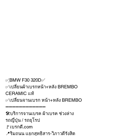
✅ฺBMW F30 320D✅
✅เปลี่ยนผ้าเบรกหน้า+หลัง BREMBO 
CERAMIC แท้ 
✅เปลี่ยนจานเบรก หน้า+หลัง BREMBO 
➖➖➖➖➖➖➖➖➖➖➖➖
🛠บริการจานเบรค ผ้าเบรค ช่วงล่าง
รถญี่ปุ่น / รถยุโรป
🚩เบรกดี.com
📍ริมถนน แยกสุทธิสาร-วิภาวดีรังสิต