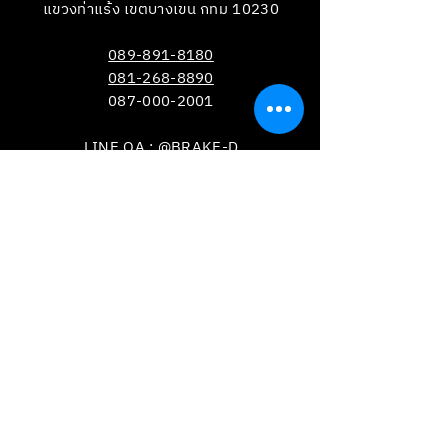
แขวงท่าแร้ง เขตบางเขน กทม 10230
089-891-8180
081-268-8890
087-000-2001
LINE OA : @BRAKE-D
LINE OA : @EUROZONE
VISIT
US