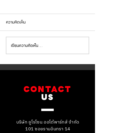
ความคิดเห็น
เขียนความคิดเห็น…
BMW G30 520d เข้ารับการ
BMW X5 เข้ารับกา
เปลี่ยนถ่ายน้ำมัน
จานเบรกหน้า ผ้าเ
เครื่องVOLTRONIC 5W40
brembo ถ่ายน้ำมัน
และไส้กรองต่างๆ
และไส้กรองต่างๆ
CONTACT
US
บริษัท ยูโรโซน ออโต้พาร์ทส์ จำกัด
101 ซอยรามอินทรา 14