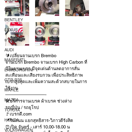
MINI
BENTLEY
LEXUS
ยางรถยนต์
AUDI
🔰เปลี่ยนจานเบรก Brembo
MASERATI
จานเบรก Brembo จานเบรก High Carbon ที่
มีในจานเบรก มีจุดเด่นด้านลดอาการสั่น
LAMBORGHINI
สะเทือนและเสียงรบกวน เพื่อประสิทธิภาพ
GTR R35
เบรกสูงสุดและเพิ่มความสะด้วกสบายในการ
ใช้งาน
MAHLE
—————————-
MAZDA
🛠บริการจานเบรค ผ้าเบรค ช่วงล่าง
รถญี่ปุ่น / รถยุโรป
TOYOTA
🚩เบรกดี.com
HONDA
📍ริมถนน แยกสุทธิสาร-วิภาวดีรังสิต
⏰เปิด จันทร์ - เสาร์ 10.00-18.00 น
VOLKSWAGEN