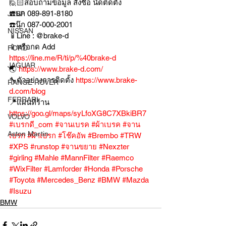
🙋🏻สอบถามข้อมูล สั่งซื้อ นัดติดตั้ง
☎️นก 089-891-8180
JEEP
☎️นุ๊ก 087-000-2001
NISSAN
📱Line : @brake-d
📱หรือกด Add 
FORD
https://line.me/R/ti/p/%40brake-d
JAGUAR
🌏 
https://www.brake-d.com/
🔧ตัวอย่างการติดตั้ง 
https://www.brake-
RANGE ROVER
d.com/blog
FERRARI
📍แผนที่ร้าน 
https://goo.gl/maps/syLfoXG8C7XBkiBR7
VOLVO
#เบรกดี_com
#จานเบรค
#ผ้าเบรค
#จาน
Aston Martin
เบรก
#ผ้าเบรก
#โช๊คอัพ
#Brembo
#TRW
#XPS
#runstop
#จานขยาย
#Nexzter
#girling
#Mahle
#MannFilter
#Raemco
#WixFilter
#Lamforder
#Honda
#Porsche
#Toyota
#Mercedes_Benz
#BMW
#Mazda
#Isuzu
BMW