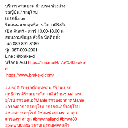
บริการจานเบรค ผ้าเบรค ช่วงล่าง
รถญี่ปุ่น / รถยุโรป
เบรกดี.com
ริมถนน แยกสุทธิสาร-วิภาวดีรังสิต
เปิด จันทร์ - เสาร์ 10.00-18.00 น
สอบถามข้อมูล สั่งซื้อ นัดติดตั้ง
 นก 089-891-8180
นุ๊ก 087-000-2001
Line : @brake-d
หรือกด Add 
https://line.me/R/ti/p/%40brake-
d
https://www.brake-d.com/
#เบรกดี
#เบรกดีดอทคอม
#ร้านเบรก
สุทธิสาร
#ร้านเบรกวิภาวดี
#ร้านช่วงล่างรถ
ยุโรป
#กรองแอร์Mahle
#กรองอากาศMahle
#กรองอากาศรถยุโรป
#กรองแอร์รถยุโรป
#ช่วงล่างรถยุโรป
#ซ่อมช่วงล่างราคาถูก
#กรองราคาถูก
#bmwthailand
#bmwf30
#bmwf30320i
#จานเบรกBMW
#ผ้า