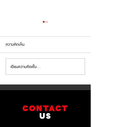
ความคิดเห็น
เขียนความคิดเห็น…
BMW G30 520d เข้ารับการ
BMW X5 เข้ารับกา
เปลี่ยนถ่ายน้ำมัน
จานเบรกหน้า ผ้าเ
เครื่องVOLTRONIC 5W40
brembo ถ่ายน้ำมัน
และไส้กรองต่างๆ
และไส้กรองต่างๆ
CONTACT
US