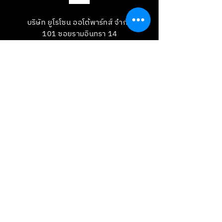
บริษัท ยูโรโซน ออโต้พาร์ทส์ จำกัด
101 ซอยรามอินทรา 14
แขวงท่าแร้ง เขตบางเขน กทม 10230
089-891-8180
081-268-8890
087-000-2001
LINE OA : @BRAKE-D
LINE OA : @EUROZONE