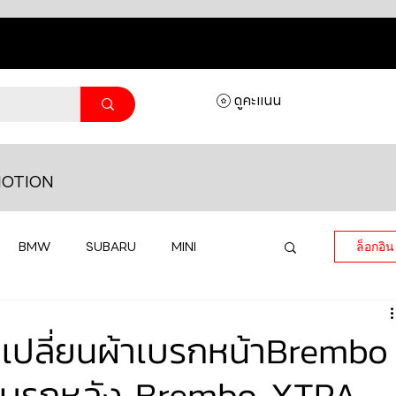
ดูคะแนน
OTION
BMW
SUBARU
MINI
ล็อกอิน
MASERATI
LAMBORGHINI
ปลี่ยนผ้าเบรกหน้าBrembo
าเบรกหลัง Brembo XTRA
HONDA
VOLKSWAGEN
JEEP