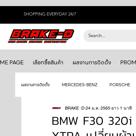
SHOPPING EVERYDAY 24/7
ME PAGE
เลือกซื้อสินค้า
ผลงานการติดตั้ง
PROM
ผลงานการติดตั้ง
MERCEDES-BENZ
PORSCHE
BENTLEY
LEXUS
BRAKE :D
24 ม.ค. 2565
ยางรถยนต์
ยาว 1 นาที
AUDI
BMW F30 320i เ
XTRA เปลี่ยนผ้
GTR R35
MAHLE
MAZDA
TOYOTA