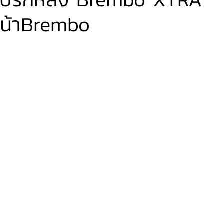
หน้าBrembo
VER
FERRARI
VOLVO