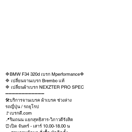
🔷BMW F34 320d เบรก Mperformance🔷 
🔷 เปลี่ยนจานเบรก Brembo แท้
🔷 เปลี่ยนผ้าเบรก NEXZTER PRO SPEC
➖➖➖➖➖➖➖➖➖➖➖➖
🛠บริการจานเบรค ผ้าเบรค ช่วงล่าง
รถญี่ปุ่น / รถยุโรป
🚩เบรกดี.com
📍ริมถนน แยกสุทธิสาร-วิภาวดีรังสิต
⏰เปิด จันทร์ - เสาร์ 10.00-18.00 น