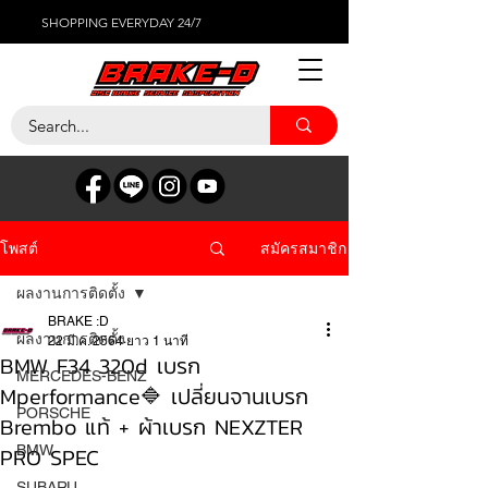
SHOPPING EVERYDAY 24/7
สมัครสมาชิก
โพสต์
ผลงานการติดตั้ง
BRAKE :D
ผลงานการติดตั้ง
22 มี.ค. 2564
ยาว 1 นาที
BMW F34 320d เบรก
MERCEDES-BENZ
Mperformance🔷 เปลี่ยนจานเบรก
PORSCHE
Brembo แท้ + ผ้าเบรก NEXZTER
PRO SPEC
BMW
SUBARU