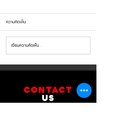
ความคิดเห็น
เขียนความคิดเห็น…
BMW G30 520d เข้ารับการ
BMW X5 เข้ารับกา
เปลี่ยนถ่ายน้ำมัน
จานเบรกหน้า ผ้าเ
เครื่องVOLTRONIC 5W40
brembo ถ่ายน้ำมัน
และไส้กรองต่างๆ
และไส้กรองต่างๆ
CONTACT
US
บริษัท ยูโรโซน ออโต้พาร์ทส์ จำกัด
101 ซอยรามอินทรา 14