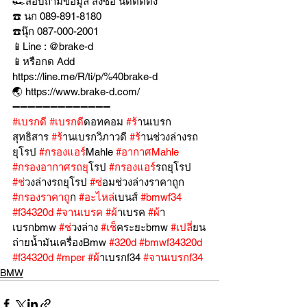
🏎สอบถามข้อมูล สั่งซื้อ นัดติดตั้ง
☎️ นก 089-891-8180
☎️นุ๊ก 087-000-2001
📱Line : @brake-d
📱หรือกด Add 
https://line.me/R/ti/p/%40brake-d
🌏 https://www.brake-d.com/
➖➖➖➖➖➖➖➖➖➖➖➖➖
#เบรกด
ี 
#เบรกด
ีดอทคอม 
#ร
้านเบรก
สุทธิสาร 
#ร
้านเบรกวิภาวดี 
#ร
้านช่วงล่างรถ
ยุโรป 
#กรองแอร
์Mahle 
#อากาศMahle
#กรองอากาศรถย
ุโรป 
#กรองแอร
์รถยุโรป 
#ช
่วงล่างรถยุโรป 
#ซ
่อมช่วงล่างราคาถูก 
#กรองราคาถ
ูก 
#อะไหล
่เบนส์ 
#bmwf34
#f34320d
#จานเบรค
#ผ
้าเบรค 
#ผ
้า
เบรกbmw 
#ช
่วงล่าง 
#เช
็คระยะbmw 
#เปล
ี่ยน
ถ่ายน้ำมันเครื่องBmw 
#320d
#bmwf34320d
#f34320d
#mper
#ผ
้าเบรกf34 
#จานเบรกf34
BMW