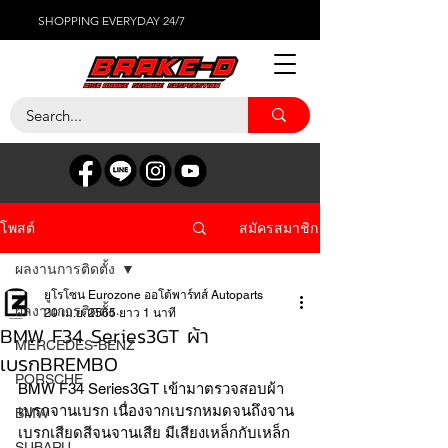
SHOPPING EVERYDAY 24/7
สมัครสมาชิก
โพสต์
ผลงานการติดตั้ง
ยูโรโซน Eurozone ออโต้พาร์ทส์ Autoparts
ผลงานการติดตั้ง
20 เม.ย. 2565
ยาว 1 นาที
BMW F34 Series3GT ผ้า
MERCEDES-BENZ
เบรกBREMBO
PORSCHE
BMW F34 Series3GT เข้ามาตรวจสอบผ้า
เบรกจานเบรก เนื่องจากเบรกหมดจนถึงจาน
BMW
เบรกเสียดสีจนจานเสีย มีเสียงเหล็กกับเหล็ก
SUBARU