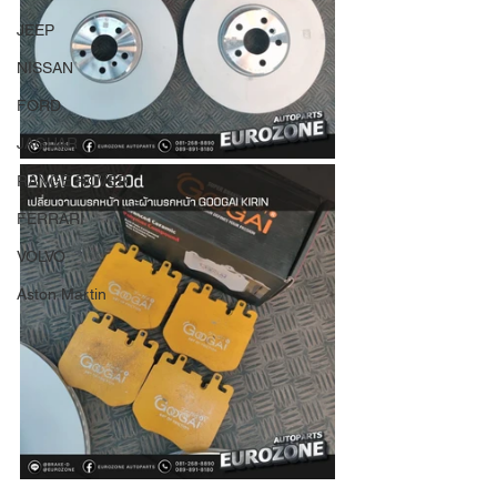
JEEP
NISSAN
FORD
JAGUAR
RANGE ROVER
FERRARI
VOLVO
Aston Martin