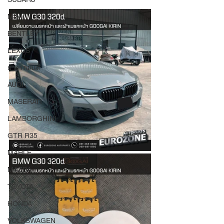
MINI
BENTLEY
LEXUS
ยางรถยนต์
AUDI
MASERATI
LAMBORGHINI
GTR R35
MAHLE
MAZDA
TOYOTA
HONDA
VOLKSWAGEN