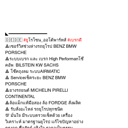
◣━━━━━━━━━━━━━━━
🇩🇪🇩🇪 
#ย
ูโรโซน_ออโต้พาร์ทส์ 
#เบรกด
🔺เซอร์วิสช่วงล่างรถยุโรป BENZ BMW 
PORSCHE
🔺ระบบเบรก และ เบรก High Performanโช๊
คอัพ  BILSTEIN KW SACHS
🔺 โช๊คถุงลม ระบบAIRMATIC
🔺 Serviceเช็คระยะ BENZ BMW 
PORSCHE
🔺ยางรถยนต์ MICHELIN PIRELLI 
CONTINENTAL
🔺ล้อแม็กแท้มือสอง ล้อ FORDGE สั่งผลิต
🔺 รับสั่งอะไหล่ รถยุโรปทุกชนิด
💯 มั่นใจ มีระบบตรวจเช็คด้วย เครื่อง
วิเคราะห์ มาตรฐานยุโรป แก้ไขปัญหาอย่าง
ตรงจุด ซื่อสัตย์ จริงใจ ราคาเป็นธรรม