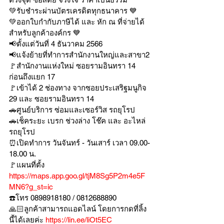
💚รับชำระผ่านบัตรเครดิตทุกธนาคาร 💙
💚ออกใบกำกับภาษีได้ และ หัก ณ ที่จ่ายได้
สำหรับลูกค้าองค์กร 💙
📢ตั้งแต่วันที่ 4 ธันวาคม 2566
📢แจ้งย้ายที่ทำการสำนักงานใหญ่และสาขา2
🚩สำนักงานแห่งใหม่ ซอยรามอินทรา 14 
ก่อนถึงแยก 17
🚩เข้าได้ 2 ช่องทาง จากซอยประเสริฐมนูกิจ 
29 และ ซอยรามอินทรา 14
🚗ศูนย์บริการ ซ่อมและเซอร์วิส รถยุโรป
🚗เช็คระยะ เบรก ช่วงล่าง โช๊ค และ อะไหล่
รถยุโรป
⏰เปิดทำการ วันจันทร์ - วันเสาร์ เวลา 09.00-
18.00 น.
🚩แผนที่ตั้ง 
https://maps.app.goo.gl/tjM8Sg5P2m4e5F
MN6?g_st=ic
☎️โทร 0898918180 / 0812688890
🙏🏻ลูกค้าสามารถแอดไลน์ โดยการกดที่ลิ้ง
นี้ได้เลยค่ะ 
https://lin.ee/liOt5EC