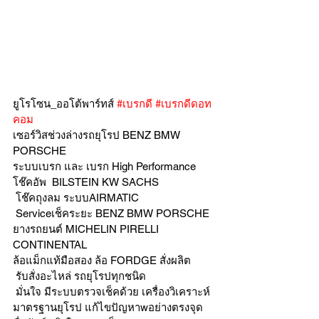
ยูโรโซน_ออโต้พาร์ทส์ 
#เบรกดี
#เบรกดีดอท
คอม
เซอร์วิสช่วงล่างรถยุโรป BENZ BMW 
PORSCHE
ระบบเบรก และ เบรก High Performance
โช๊คอัพ  BILSTEIN KW SACHS
 โช๊คถุงลม ระบบAIRMATIC
 Serviceเช็คระยะ BENZ BMW PORSCHE
ยางรถยนต์ MICHELIN PIRELLI 
CONTINENTAL
ล้อแม็กแท้มือสอง ล้อ FORDGE สั่งผลิต
 รับสั่งอะไหล่ รถยุโรปทุกชนิด
 มั่นใจ มีระบบตรวจเช็คด้วย เครื่องวิเคราะห์ 
มาตรฐานยุโรป แก้ไขปัญหาwอย่างตรงจุด 