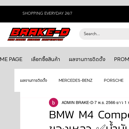
SHOPPING EVERYDAY 24/7
ME PAGE
เลือกซื้อสินค้า
ผลงานการติดตั้ง
PROM
ผลงานการติดตั้ง
MERCEDES-BENZ
PORSCHE
BENTLEY
LEXUS
ADMIN BRAKE-D
ยางรถยนต์
7 พ.ย. 2566
AUDI
ยาว 1 
BMW M4 Compett
ของเหลว ✅น้ำมั
GTR R35
MAHLE
MAZDA
TOYOTA