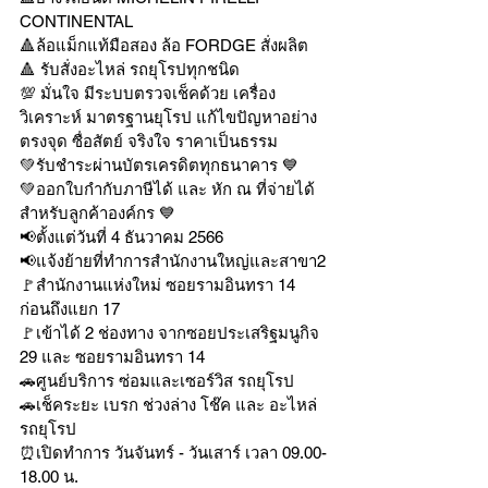
CONTINENTAL
🔺ล้อแม็กแท้มือสอง ล้อ FORDGE สั่งผลิต
🔺 รับสั่งอะไหล่ รถยุโรปทุกชนิด
💯 มั่นใจ มีระบบตรวจเช็คด้วย เครื่อง
วิเคราะห์ มาตรฐานยุโรป แก้ไขปัญหาอย่าง
ตรงจุด ซื่อสัตย์ จริงใจ ราคาเป็นธรรม
💚รับชำระผ่านบัตรเครดิตทุกธนาคาร 💙
💚ออกใบกำกับภาษีได้ และ หัก ณ ที่จ่ายได้
สำหรับลูกค้าองค์กร 💙
📢ตั้งแต่วันที่ 4 ธันวาคม 2566
📢แจ้งย้ายที่ทำการสำนักงานใหญ่และสาขา2
🚩สำนักงานแห่งใหม่ ซอยรามอินทรา 14 
ก่อนถึงแยก 17
🚩เข้าได้ 2 ช่องทาง จากซอยประเสริฐมนูกิจ 
29 และ ซอยรามอินทรา 14
🚗ศูนย์บริการ ซ่อมและเซอร์วิส รถยุโรป
🚗เช็คระยะ เบรก ช่วงล่าง โช๊ค และ อะไหล่
รถยุโรป
⏰เปิดทำการ วันจันทร์ - วันเสาร์ เวลา 09.00-
18.00 น.