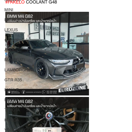
#PAKELO
 COOLANT G48 
MINI
BENTLEY
LEXUS
ยางรถยนต์
AUDI
MASERATI
LAMBORGHINI
GTR R35
MAHLE
MAZDA
TOYOTA
HONDA
VOLKSWAGEN