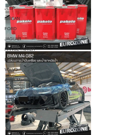
JEEP
NISSAN
FORD
JAGUAR
RANGE ROVER
FERRARI
VOLVO
Aston Martin