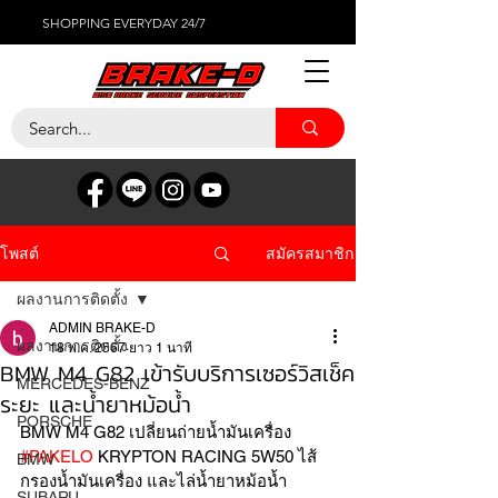
SHOPPING EVERYDAY 24/7
สมัครสมาชิก
โพสต์
ผลงานการติดตั้ง
ADMIN BRAKE-D
ผลงานการติดตั้ง
18 พ.ค. 2567
ยาว 1 นาที
BMW M4 G82 เข้ารับบริการเซอร์วิสเช็ค
MERCEDES-BENZ
ระยะ และน้ำยาหม้อน้ำ
PORSCHE
BMW M4 G82 เปลี่ยนถ่ายน้ำมันเครื่อง 
#PAKELO
 KRYPTON RACING 5W50 ไส้
BMW
กรองน้ำมันเครื่อง และไล่น้ำยาหม้อน้ำ 
SUBARU