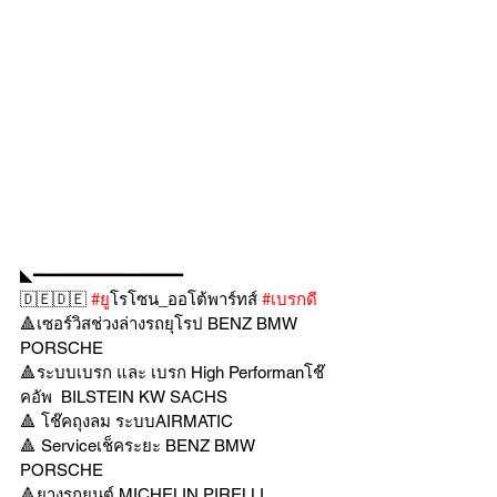
◣━━━━━━━━━━━━━━━
🇩🇪🇩🇪 
#ย
ูโรโซน_ออโต้พาร์ทส์ 
#เบรกด
🔺เซอร์วิสช่วงล่างรถยุโรป BENZ BMW 
PORSCHE
🔺ระบบเบรก และ เบรก High Performanโช๊
คอัพ  BILSTEIN KW SACHS
🔺 โช๊คถุงลม ระบบAIRMATIC
🔺 Serviceเช็คระยะ BENZ BMW 
PORSCHE
🔺ยางรถยนต์ MICHELIN PIRELLI 