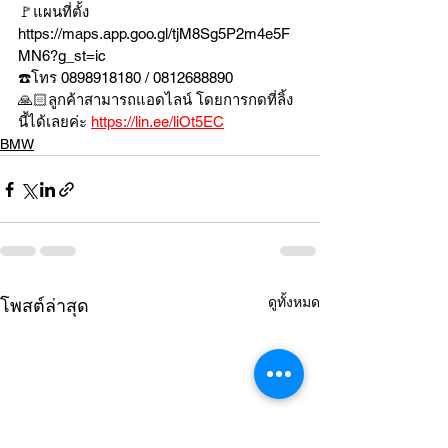
🚩แผนที่ตั้ง 
https://maps.app.goo.gl/tjM8Sg5P2m4e5F
MN6?g_st=ic
☎️โทร 0898918180 / 0812688890
🙏🏻ลูกค้าสามารถแอดไลน์ โดยการกดที่ลิ้ง
นี้ได้เลยค่ะ 
https://lin.ee/liOt5EC
BMW
ดูทั้งหมด
โพสต์ล่าสุด