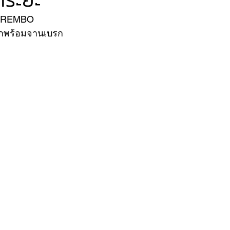
ก BREMBO
บรกพร้อมจานเบรก
VER
FERRARI
VOLVO