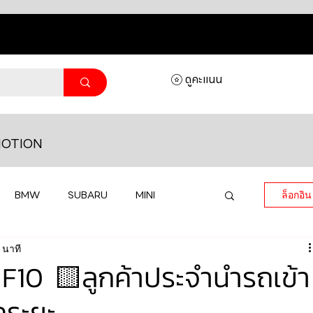
ดูคะแนน
OTION
BMW
SUBARU
MINI
ล็อกอิน
 นาที
MASERATI
LAMBORGHINI
10 🟨ลูกค้าประจำนำรถเข้า
คระยะ
HONDA
VOLKSWAGEN
JEEP