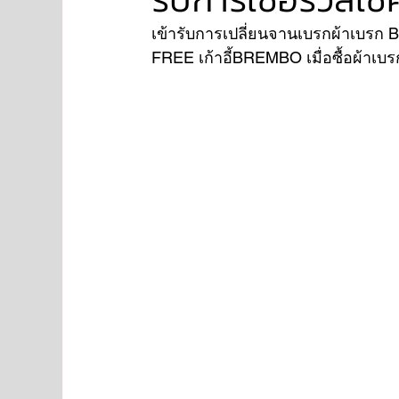
เข้ารับการเปลี่ยนจานเบรกผ้าเบร
FREE เก้าอี้BREMBO เมื่อซื้อผ้าเ
NISSAN
FORD
JAGUAR
RANGE RO
Aston Martin