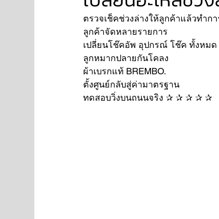
ตรวจเช็คช่วงล่างให้ลูกค้าแล้วทำ
ลูกค้าจัดหลายรายการ 
NISSAN
FORD
JAGUAR
RANGE RO
เปลี่ยนโช๊คอัพ อุปกรณ์ โช๊ค ทั้งหมด
ลูกหมากปลายกันโคลง 
ผ้าเบรกแท้ BREMBO. 
Aston Martin
ตั้งศูนย์กลับสู่ค่ามาตรฐาน
ทดสอบวิ่งบนถนนจริง ✰ ✰ ✰ ✰ ✰