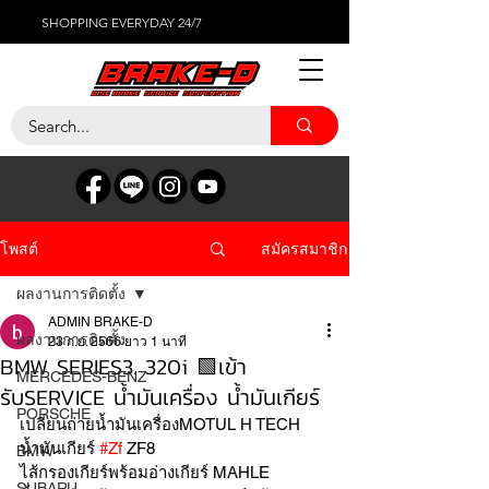
SHOPPING EVERYDAY 24/7
สมัครสมาชิก
โพสต์
ผลงานการติดตั้ง
ADMIN BRAKE-D
ผลงานการติดตั้ง
23 ก.ย. 2566
ยาว 1 นาที
BMW SERIES3. 320i 🟩เข้า
MERCEDES-BENZ
รับSERVICE น้ำมันเครื่อง น้ำมันเกียร์
PORSCHE
เปลี่ยนถ่ายน้ำมันเครื่องMOTUL H TECH 
น้ำมันเกียร์ 
#Zf
 ZF8
BMW
ไส้กรองเกียร์พร้อมอ่างเกียร์ MAHLE 
SUBARU