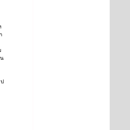
 
ก
ม 
่น
รป