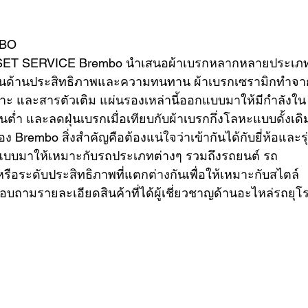
MBO 
VER
FERRARI
VOLVO
T SERVICE Brembo นำเสนอผ้าเบรกหลากหลายประเภท
ู้จักในด้านประสิทธิภาพและความทนทาน ผ้าเบรกเซรามิกทำจา
เกาะ และสารตัวเติม แผ่นรองเหล่านี้ออกแบบมาให้มีกำลังใน
วนต่ำ และลดฝุ่นเบรกเมื่อเทียบกับผ้าเบรกกึ่งโลหะแบบดั้งเดิ
ง Brembo สิ่งสำคัญคือต้องแน่ใจว่าเข้ากันได้กับยี่ห้อและรุ
กแบบมาให้เหมาะกับรถประเภทต่างๆ รวมถึงรถยนต์ รถ
อระดับประสิทธิภาพที่แตกต่างกันเพื่อให้เหมาะกับสไตล์
ถามรายละเอียดสินค้าที่ได้ผู้เชี่ยวชาญด้านอะไหล่รถยุโ