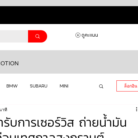
ดูคะแนน
OTION
BMW
SUBARU
MINI
ล็อกอิน
นาที
MASERATI
LAMBORGHINI
ับการเซอร์วิส ถ่ายน้ำมัน
ะ ก่อนเทศกาลสงกรานต์
HONDA
VOLKSWAGEN
JEEP