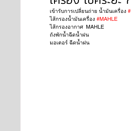
เข้ารับการเปลี่ยนถ่าย น้ำมันเครื่อง 
ไส้กรองน้ำมันเครื่อง 
#MAHLE
NISSAN
FORD
JAGUAR
RANGE RO
ไส้กรองอากาศ  MAHLE 
ถังพักน้ำฉีดน้ำฝน 
มอเตอร์ ฉีดน้ำฝน 
Aston Martin