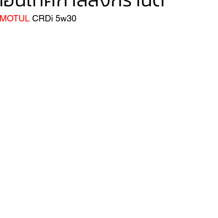
#MOTUL
 CRDi 5w30
VER
FERRARI
VOLVO