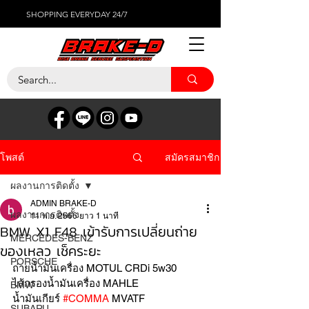
SHOPPING EVERYDAY 24/7
สมัครสมาชิก
โพสต์
ผลงานการติดตั้ง
ADMIN BRAKE-D
ผลงานการติดตั้ง
11 พ.ย. 2566
ยาว 1 นาที
BMW X1 F48 เข้ารับการเปลี่ยนถ่าย
MERCEDES-BENZ
ของเหลว เช็คระยะ
PORSCHE
ถ่ายน้ำมันเครื่อง MOTUL CRDi 5w30
ไส้กรองน้ำมันเครื่อง MAHLE 
BMW
น้ำมันเกียร์ 
#COMMA
 MVATF 
SUBARU