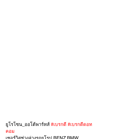
ยูโรโซน_ออโต้พาร์ทส์ 
#เบรกดี
#เบรกดีดอท
คอม
เซอร์วิสช่วงล่างรถยุโรป BENZ BMW 