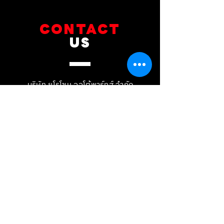
CONTACT
US
บริษัท ยูโรโซน ออโต้พาร์ทส์ จำกัด
101 ซอยรามอินทรา 14
แขวงท่าแร้ง เขตบางเขน กทม 10230
089-891-8180
081-268-8890
087-000-2001
LINE OA : @BRAKE-D
LINE OA : @EUROZONE