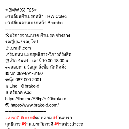
⭐️BMW X3 F25⭐️
✅เปลี่ยนผ้าเบรกหน้า TRW Cotec
✅เปลี่ยนจานเบรกหน้า Brembo 
➖➖➖➖➖➖➖➖➖➖➖➖
🛠บริการจานเบรค ผ้าเบรค ช่วงล่าง
รถญี่ปุ่น / รถยุโรป
🚩เบรกดี.com
📍ริมถนน แยกสุทธิสาร-วิภาวดีรังสิต
⏰เปิด จันทร์ - เสาร์ 10.00-18.00 น
🏎สอบถามข้อมูล สั่งซื้อ นัดติดตั้ง
☎️ นก 089-891-8180
☎️นุ๊ก 087-000-2001
📱Line : @brake-d
📱หรือกด Add 
https://line.me/R/ti/p/%40brake-d
🌏 https://www.brake-d.com/
➖➖➖➖➖➖➖➖➖➖➖➖➖
#เบรกด
ี 
#เบรกด
ีดอทคอม 
#ร
้านเบรก
สุทธิสาร 
#ร
้านเบรกวิภาวดี 
#ร
้านช่วงล่างรถ