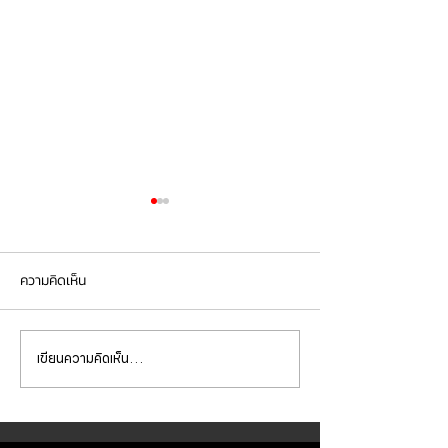
ความคิดเห็น
เขียนความคิดเห็น…
BMW G30 520d เข้ารับการ
BMW X5 เข้ารับกา
เปลี่ยนถ่ายน้ำมัน
จานเบรกหน้า ผ้าเ
เครื่องVOLTRONIC 5W40
brembo ถ่ายน้ำมัน
และไส้กรองต่างๆ
และไส้กรองต่างๆ