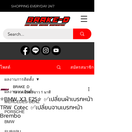
SHOPPING EVERYDAY 24/7
สมัครสมาชิก
โพสต์
ผลงานการติดตั้ง
BRAKE :D
ผลงานการติดตั้ง
13 ส.ค. 2563
ยาว 1 นาที
⭐️BMW X3 F25⭐️ ✅เปลี่ยนผ้าเบรกหน้า
MERCEDES-BENZ
TRW Cotec ✅เปลี่ยนจานเบรกหน้า
PORSCHE
Brembo
BMW
SUBARU