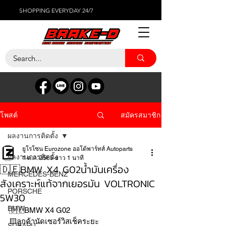
SHOPPING EVERYDAY 24/7
สมัครสมาชิก
โพสต์
ผลงานการติดตั้ง
ยูโรโซน Eurozone ออโต้พาร์ทส์ Autoparts
ผลงานการติดตั้ง
1 ต.ค. 2565
ยาว 1 นาที
🇩🇪BMW X4 G02น้ำมันเครื่อง
MERCEDES-BENZ
สังเคราะห์แท้จากเยอรมัน VOLTRONIC
PORSCHE
5W30
BMW
🇩🇪BMW X4 G02
🟨ลูกค้านัดเซอร์วิสเช็คระยะ
SUBARU