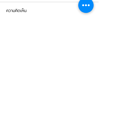
ความคิดเห็น
เขียนความคิดเห็น…
BMW G30 520d เข้ารับการ
BMW X5 เข้ารับกา
เปลี่ยนถ่ายน้ำมัน
จานเบรกหน้า ผ้าเ
เครื่องVOLTRONIC 5W40
brembo ถ่ายน้ำมัน
และไส้กรองต่างๆ
และไส้กรองต่างๆ
CONTACT
US
บริษัท ยูโรโซน ออโต้พาร์ทส์ จำกัด
101 ซอยรามอินทรา 14
แขวงท่าแร้ง เขตบางเขน กทม 10230