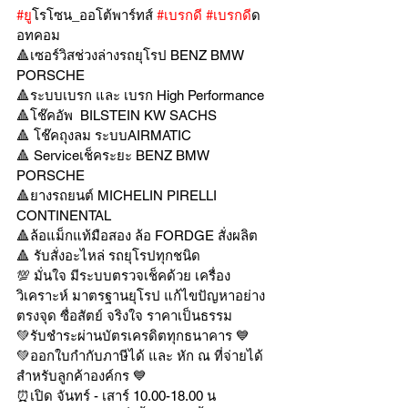
#ย
ูโรโซน_ออโต้พาร์ทส์ 
#เบรกด
ี 
#เบรกด
ีด
อทคอม
🔺เซอร์วิสช่วงล่างรถยุโรป BENZ BMW 
PORSCHE
🔺ระบบเบรก และ เบรก High Performance
🔺โช๊คอัพ  BILSTEIN KW SACHS
🔺 โช๊คถุงลม ระบบAIRMATIC
🔺 Serviceเช็คระยะ BENZ BMW 
PORSCHE
🔺ยางรถยนต์ MICHELIN PIRELLI 
CONTINENTAL
🔺ล้อแม็กแท้มือสอง ล้อ FORDGE สั่งผลิต
🔺 รับสั่งอะไหล่ รถยุโรปทุกชนิด
💯 มั่นใจ มีระบบตรวจเช็คด้วย เครื่อง
วิเคราะห์ มาตรฐานยุโรป แก้ไขปัญหาอย่าง
ตรงจุด ซื่อสัตย์ จริงใจ ราคาเป็นธรรม
💚รับชำระผ่านบัตรเครดิตทุกธนาคาร 💙
💚ออกใบกำกับภาษีได้ และ หัก ณ ที่จ่ายได้
สำหรับลูกค้าองค์กร 💙
⏰เปิด จันทร์ - เสาร์ 10.00-18.00 น