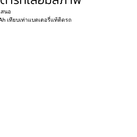
รเสนอ
h เทียบเท่าแบตเตอรี่แท้ติดรถ
VER
FERRARI
VOLVO