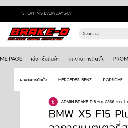
SHOPPING EVERYDAY 24/7
ME PAGE
เลือกซื้อสินค้า
ผลงานการติดตั้ง
PROM
ผลงานการติดตั้ง
MERCEDES-BENZ
PORSCHE
BENTLEY
LEXUS
ADMIN BRAKE-D
ยางรถยนต์
8 พ.ย. 2566
AUDI
ยาว 1 
BMW X5 F15 Plug 
อาการแบตเตอรี่ส
GTR R35
MAHLE
MAZDA
TOYOTA