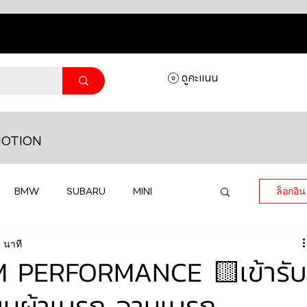
ดูคะแนน
OTION
BMW
SUBARU
MINI
ล็อกอิน
 นาที
MASERATI
LAMBORGHINI
 PERFORMANCE 🟨เข้ารับ
ี่ยนผ้าเบรก จานเบรก
HONDA
VOLKSWAGEN
JEEP