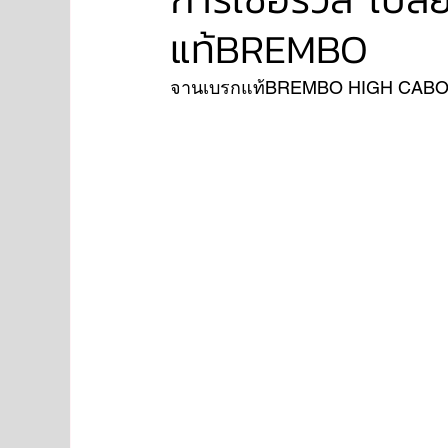
แท้BREMBO
NISSAN
FORD
JAGUAR
RANGE RO
จานเบรกแท้BREMBO HIGH CABON
Aston Martin