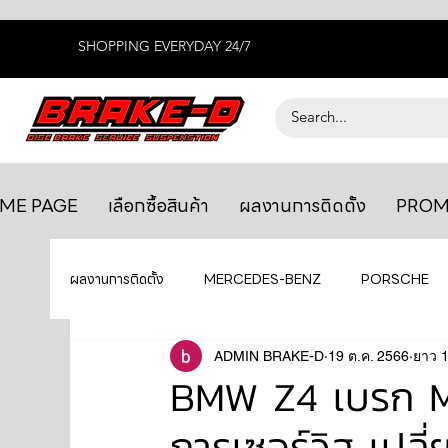
SHOPPING EVERYDAY 24/7
ME PAGE
เลือกซื้อสินค้า
ผลงานการติดตั้ง
PROM
ผลงานการติดตั้ง
MERCEDES-BENZ
PORSCHE
BENTLEY
LEXUS
ADMIN BRAKE-D
ยางรถยนต์
19 ต.ค. 2566
AUDI
ยาว 1
BMW Z4 เบรก M
การเซอร์วิส เปล
GTR R35
MAHLE
MAZDA
TOYOTA