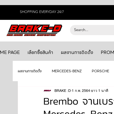
SHOPPING EVERYDAY 24/7
ME PAGE
เลือกซื้อสินค้า
ผลงานการติดตั้ง
PROM
ผลงานการติดตั้ง
MERCEDES-BENZ
PORSCHE
BENTLEY
LEXUS
BRAKE :D
1 ก.พ. 2564
ยางรถยนต์
ยาว 1 นาที
AUDI
Brembo จานเบรก
Mercedes-Benz
GTR R35
MAHLE
MAZDA
TOYOTA