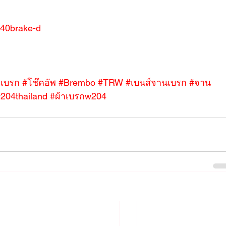
/%40brake-d
าเบรก
#โช๊คอัพ
#Brembo
#TRW
#เบนส์จานเบรก
#จาน
204thailand
#ผ้าเบรกw204