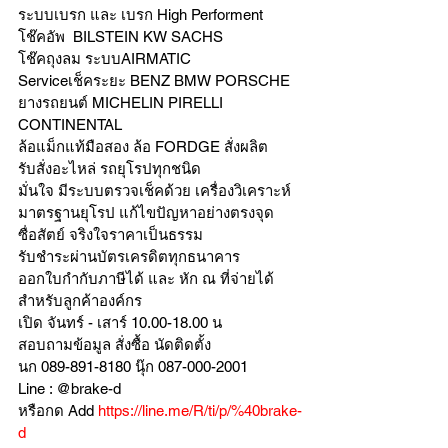
ระบบเบรก และ เบรก High Performent
โช๊คอัพ  BILSTEIN KW SACHS
โช๊คถุงลม ระบบAIRMATIC
Serviceเช็คระยะ BENZ BMW PORSCHE
ยางรถยนต์ MICHELIN PIRELLI 
CONTINENTAL
ล้อแม็กแท้มือสอง ล้อ FORDGE สั่งผลิต
รับสั่งอะไหล่ รถยุโรปทุกชนิด
มั่นใจ มีระบบตรวจเช็คด้วย เครื่องวิเคราะห์ 
มาตรฐานยุโรป แก้ไขปัญหาอย่างตรงจุด 
ซื่อสัตย์ จริงใจราคาเป็นธรรม
รับชำระผ่านบัตรเครดิตทุกธนาคาร 
ออกใบกำกับภาษีได้ และ หัก ณ ที่จ่ายได้
สำหรับลูกค้าองค์กร 
เปิด จันทร์ - เสาร์ 10.00-18.00 น
สอบถามข้อมูล สั่งซื้อ นัดติดตั้ง
นก 089-891-8180 นุ๊ก 087-000-2001
Line : @brake-d
หรือกด Add 
https://line.me/R/ti/p/%40brake-
d