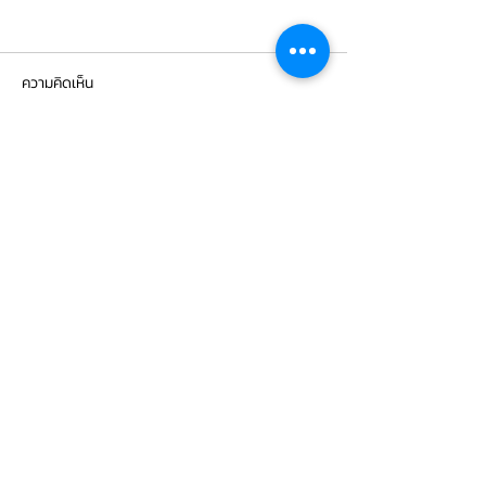
ความคิดเห็น
เขียนความคิดเห็น…
Mercedes Benz C200 เข้า
Mercedes Benz E
รับบริการเซอร์วิสเปลี่ยนถ่าย
รับบริการเปลี่ยนจ
น้ำมันเกียร์
เบรกหน้า พร้อมเซ็
CONTACT
US
บริษัท ยูโรโซน ออโต้พาร์ทส์ จำกัด
101 ซอยรามอินทรา 14