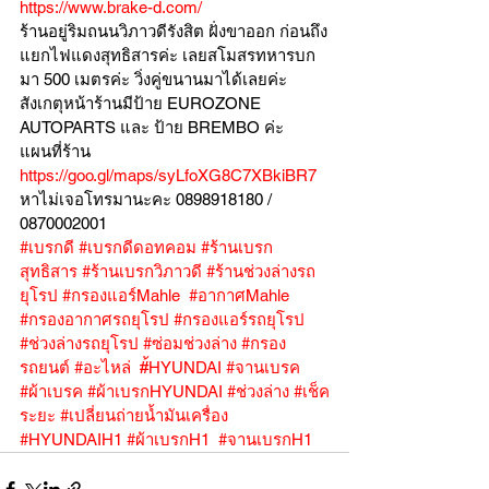
https://www.brake-d.com/
ร้านอยู่ริมถนนวิภาวดีรังสิต ฝั่งขาออก ก่อนถึง
แยกไฟแดงสุทธิสารค่ะ เลยสโมสรทหารบก
มา 500 เมตรค่ะ วิ่งคู่ขนานมาได้เลยค่ะ
สังเกตุหน้าร้านมีป้าย EUROZONE 
AUTOPARTS และ ป้าย BREMBO ค่ะ
แผนที่ร้าน 
https://goo.gl/maps/syLfoXG8C7XBkiBR7
หาไม่เจอโทรมานะคะ 0898918180 / 
0870002001
#เบรกดี
#เบรกดีดอทคอม
#ร้านเบรก
สุทธิสาร
#ร้านเบรกวิภาวดี
#ร้านช่วงล่างรถ
ยุโรป
#กรองแอร์Mahle
#อากาศMahle
#กรองอากาศรถยุโรป
#กรองแอร์รถยุโรป
#ช่วงล่างรถยุโรป
#ซ่อมช่วงล่าง
#กรอง
รถยนต์
#อะไหล่
#้HYUNDAI
#จานเบรค
#ผ้าเบรค
#ผ้าเบรกHYUNDAI
#ช่วงล่าง
#เช็ค
ระยะ
#เปลี่ยนถ่ายน้ำมันเครื่อง
#HYUNDAIH1
#ผ้าเบรกH1
#จานเบรกH1