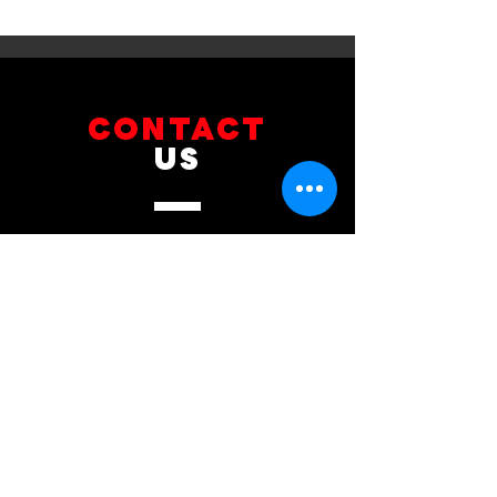
รับบริการเซอร์วิสเปลี่ยนถ่าย
รับบริการเปลี่ยนจ
น้ำมันเกียร์
เบรกหน้า พร้อมเซ็
CONTACT
US
บริษัท ยูโรโซน ออโต้พาร์ทส์ จำกัด
101 ซอยรามอินทรา 14
แขวงท่าแร้ง เขตบางเขน กทม 10230
089-891-8180
081-268-8890
087-000-2001
LINE OA : @BRAKE-D
LINE OA : @EUROZONE