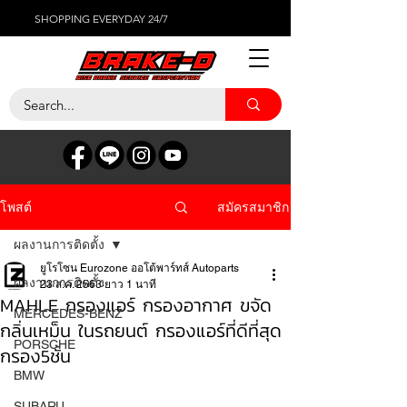
SHOPPING EVERYDAY 24/7
สมัครสมาชิก
โพสต์
ผลงานการติดตั้ง
ยูโรโซน Eurozone ออโต้พาร์ทส์ Autoparts
ผลงานการติดตั้ง
23 ส.ค. 2563
ยาว 1 นาที
MAHLE กรองแอร์ กรองอากาศ ขจัด
MERCEDES-BENZ
กลิ่นเหม็น ในรถยนต์ กรองแอร์ที่ดีที่สุด
PORSCHE
กรอง5ชั้น
BMW
SUBARU