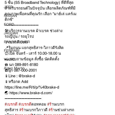
5 ชั้น (S5 Broadband Technology) ที่ดีที่สุด
JEEP
สำหรับรถยนต์ในปัจจุบัน เลือกผลิตภัณฑ์ที่มี
คุณภาพเพื่อคนที่คุณรัก เลือก "มาฮ์เล่ แคร์เม
NISSAN
ติกซ์"
FORD
➖➖➖➖➖➖➖➖➖➖➖➖
🛠บริการจานเบรค ผ้าเบรค ช่วงล่าง
JAGUAR
รถญี่ปุ่น / รถยุโรป
🚩เบรกดี.com
RANGE ROVER
📍ริมถนน แยกสุทธิสาร-วิภาวดีรังสิต
FERRARI
⏰เปิด จันทร์ - เสาร์ 10.00-18.00 น
🏎สอบถามข้อมูล สั่งซื้อ นัดติดตั้ง
VOLVO
☎️ นก 089-891-8180
Aston Martin
☎️นุ๊ก 087-000-2001
📱Line : @brake-d
📱หรือกด Add 
https://line.me/R/ti/p/%40brake-d
🌏 https://www.brake-d.com/
➖➖➖➖➖➖➖➖➖➖➖➖➖
#เบรกด
ี 
#เบรกด
ีดอทคอม 
#ร
้านเบรก
สุทธิสาร 
#ร
้านเบรกวิภาวดี 
#ร
้านช่วงล่างรถ