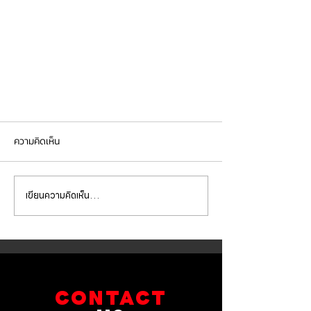
ความคิดเห็น
เขียนความคิดเห็น…
MAHLE กรองแอร์ แบบ CareMetix®
สำหรับ BMW F30
CONTACT