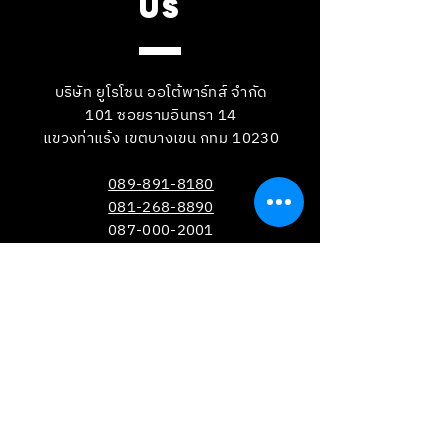
US
บริษัท ยูโรโซน ออโต้พาร์ทส์ จำกัด
101 ซอยรามอินทรา 14
แขวงท่าแร้ง เขตบางเขน กทม 10230
089-891-8180
081-268-8890
087-000-2001
LINE OA : @BRAKE-D
LINE OA : @EUROZONE