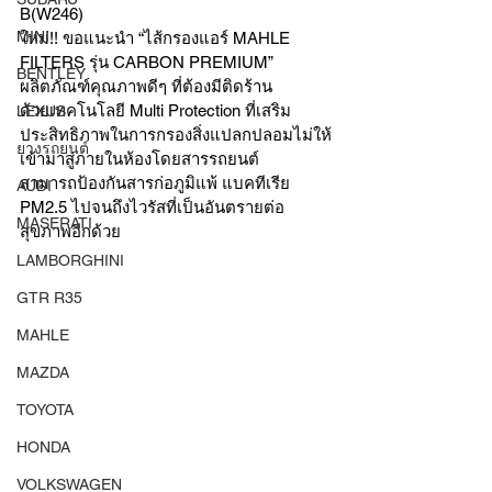
B(W246) 
MINI
ใหม่!! ขอแนะนำ “ไส้กรองแอร์ MAHLE 
FILTERS รุ่น CARBON PREMIUM” 
BENTLEY
ผลิตภัณฑ์คุณภาพดีๆ ที่ต้องมีติดร้าน
ด้วยเทคโนโลยี Multi Protection ที่เสริม
LEXUS
ประสิทธิภาพในการกรองสิ่งแปลกปลอมไม่ให้
ยางรถยนต์
เข้ามาสู่ภายในห้องโดยสารรถยนต์
สามารถป้องกันสารก่อภูมิแพ้ แบคทีเรีย 
AUDI
PM2.5 ไปจนถึงไวรัสที่เป็นอันตรายต่อ
MASERATI
สุขภาพอีกด้วย
LAMBORGHINI
GTR R35
MAHLE
MAZDA
TOYOTA
HONDA
VOLKSWAGEN