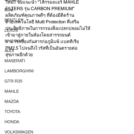
ใหม่!! ขอแนะนำ “ไส้กรองแอร์ MAHLE 
FILTERS รุ่น CARBON PREMIUM” 
MINI
ผลิตภัณฑ์คุณภาพดีๆ ที่ต้องมีติดร้าน
BENTLEY
ด้วยเทคโนโลยี Multi Protection ที่เสริม
ประสิทธิภาพในการกรองสิ่งแปลกปลอมไม่ให้
LEXUS
เข้ามาสู่ภายในห้องโดยสารรถยนต์
ยางรถยนต์
สามารถป้องกันสารก่อภูมิแพ้ แบคทีเรีย 
PM2.5 ไปจนถึงไวรัสที่เป็นอันตรายต่อ
AUDI
สุขภาพอีกด้วย
MASERATI
LAMBORGHINI
GTR R35
MAHLE
MAZDA
TOYOTA
HONDA
VOLKSWAGEN