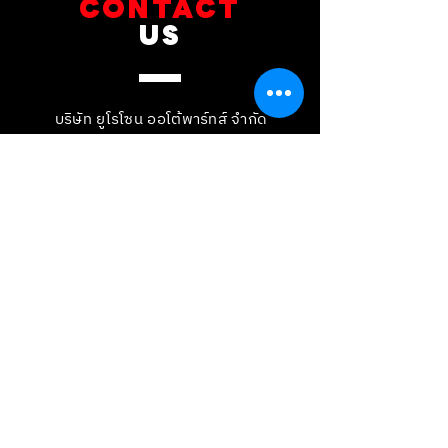
CONTACT
US
บริษัท ยูโรโซน ออโต้พาร์ทส์ จำกัด
101 ซอยรามอินทรา 14
แขวงท่าแร้ง เขตบางเขน กทม 10230
089-891-8180
081-268-8890
087-000-2001
LINE OA : @BRAKE-D
LINE OA : @EUROZONE