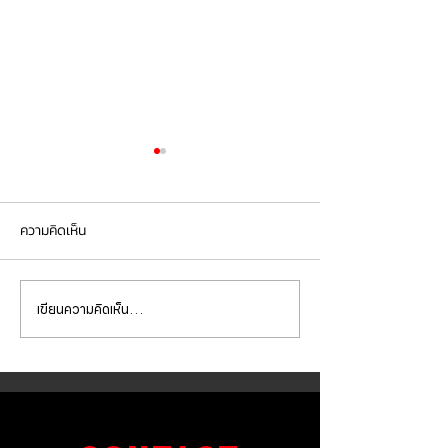
ความคิดเห็น
เขียนความคิดเห็น…
MASERATI GHIBLI ต้องการ
Maserati ghibli 
อัพเกรดผ้าเบรกให้ดีกว่าเดิม
เปลี่ยนผ้าเบรก 
เลือก ผ้าเบรก GOOGAI
KIRIN
KIRIN