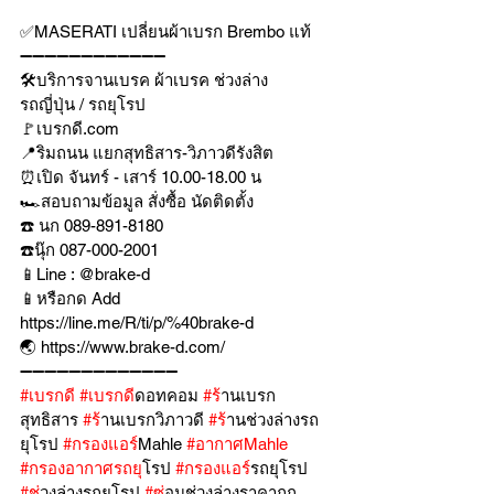
✅MASERATI เปลี่ยนผ้าเบรก Brembo แท้
➖➖➖➖➖➖➖➖➖➖➖➖
🛠บริการจานเบรค ผ้าเบรค ช่วงล่าง
รถญี่ปุ่น / รถยุโรป
🚩เบรกดี.com
📍ริมถนน แยกสุทธิสาร-วิภาวดีรังสิต
⏰เปิด จันทร์ - เสาร์ 10.00-18.00 น
🏎สอบถามข้อมูล สั่งซื้อ นัดติดตั้ง
☎️ นก 089-891-8180
☎️นุ๊ก 087-000-2001
📱Line : @brake-d
📱หรือกด Add 
https://line.me/R/ti/p/%40brake-d
🌏 https://www.brake-d.com/
➖➖➖➖➖➖➖➖➖➖➖➖➖
#เบรกด
ี 
#เบรกด
ีดอทคอม 
#ร
้านเบรก
สุทธิสาร 
#ร
้านเบรกวิภาวดี 
#ร
้านช่วงล่างรถ
ยุโรป 
#กรองแอร
์Mahle 
#อากาศMahle
#กรองอากาศรถย
ุโรป 
#กรองแอร
์รถยุโรป 
#ช
่วงล่างรถยุโรป 
#ซ
่อมช่วงล่างราคาถูก 